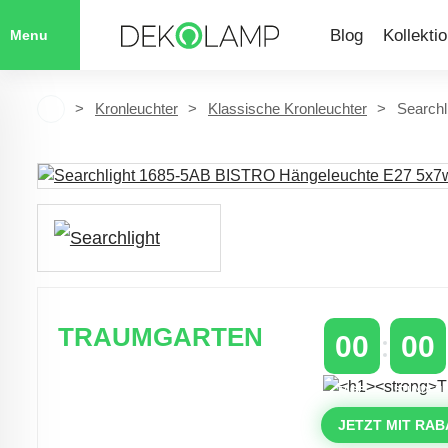
Blog
Kollekti
Menu
Kronleuchter
Klassische Kronleuchter
Search
TRAUMGARTEN
00
00
Zeitlich begrenzter 20 % Rabatt auf
TAGE
STUNDEN
Bestellungen über 400 €
mit dem Code: VIP20AT
JETZT MIT RAB