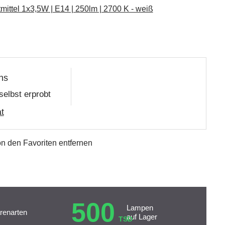
ttel 1x3,5W | E14 | 250lm | 2700 K - weiß
ns
selbst erprobt
t
n den Favoriten entfernen
500
Lampen
renarten
auf Lager
TSD