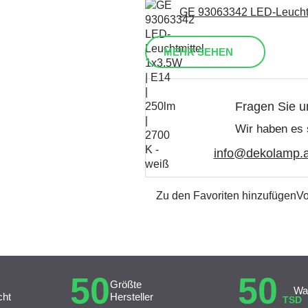
GE 93063342 LED-Leuchtmi
MEHR SEHEN
Fragen Sie u
Wir haben es 
info@dekolamp.a
Zu den Favoriten hinzufügen
Vo
50
50
Größte
Wa
cht
Hersteller
TSD