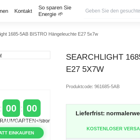
So sparen Sie
onen
Kontakt
Energie 🌱
light 1685-5AB BISTRO Hängeleuchte E27 5x7w
SEARCHLIGHT 168
E27 5X7W
Produktcode: 961685-5AB
00
00
Lieferfrist: normalerw
MINUTEN
SEKUNDEN
KOSTENLOSER VERS
ATT EINKAUFEN