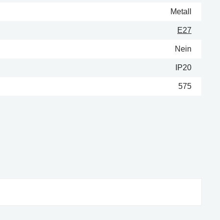
Metall
E27
Nein
IP20
575