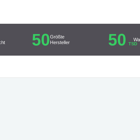
50
50
Größte
Wa
cht
Hersteller
TSD