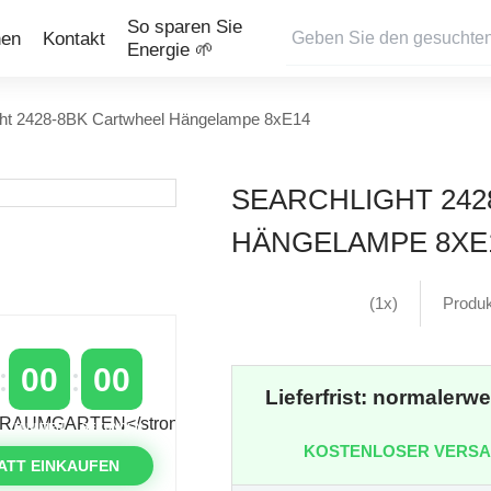
So sparen Sie
nen
Kontakt
Energie 🌱
ght 2428-8BK Cartwheel Hängelampe 8xE14
SEARCHLIGHT 242
HÄNGELAMPE 8XE
(1x)
Produ
00
00
Lieferfrist: normalerw
MINUTEN
SEKUNDEN
KOSTENLOSER VERS
ATT EINKAUFEN