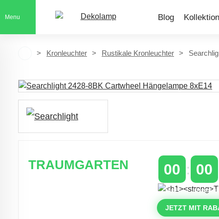
Blog
Kollektio
Menu
Kronleuchter
Rustikale Kronleuchter
Searchli
TRAUMGARTEN
00
00
Zeitlich begrenzter 20 % Rabatt auf
TAGE
STUNDEN
Bestellungen über 400 €
mit dem Code: VIP20AT
JETZT MIT RAB