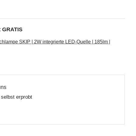
kt GRATIS
hlampe SKIP | 2W integrierte LED-Quelle | 185lm |
uns
selbst erprobt