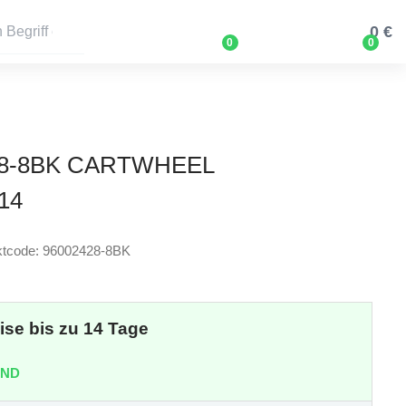
0 €
0
0
8-8BK CARTWHEEL
14
ktcode: 96002428-8BK
eise bis zu 14 Tage
AND