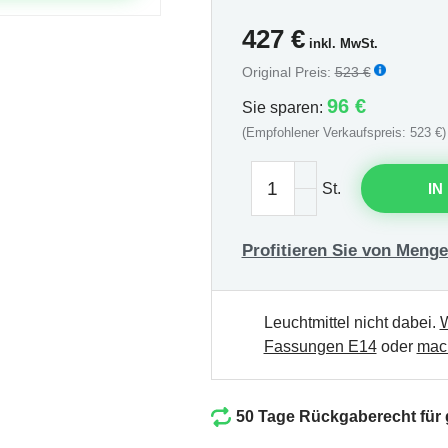
427
€
inkl. MwSt.
Original Preis:
523 €
96 €
Sie sparen:
(Empfohlener Verkaufspreis: 523 €)
St.
IN
Profitieren Sie von Menge
Leuchtmittel nicht dabei.
W
Fassungen E14
oder
mach
50 Tage Rückgaberecht für