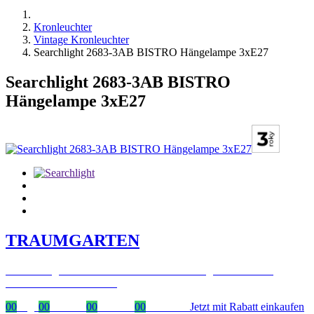
Kronleuchter
Vintage Kronleuchter
Searchlight 2683-3AB BISTRO Hängelampe 3xE27
Searchlight 2683-3AB BISTRO
Hängelampe 3xE27
TRAUMGARTEN
Zeitlich begrenzter 20 % Rabatt auf Bestellungen über 400 €
mit dem Code: VIP20AT
00
Tage
00
Stunden
00
Minuten
00
Sekunden
Jetzt mit Rabatt einkaufen