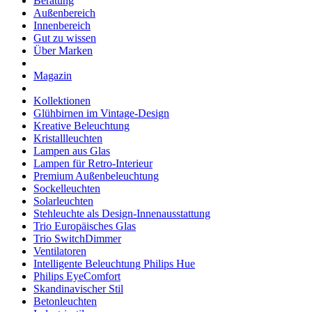
Beratung
Außenbereich
Innenbereich
Gut zu wissen
Über Marken
Magazin
Kollektionen
Glühbirnen im Vintage-Design
Kreative Beleuchtung
Kristallleuchten
Lampen aus Glas
Lampen für Retro-Interieur
Premium Außenbeleuchtung
Sockelleuchten
Solarleuchten
Stehleuchte als Design-Innenausstattung
Trio Europäisches Glas
Trio SwitchDimmer
Ventilatoren
Intelligente Beleuchtung Philips Hue
Philips EyeComfort
Skandinavischer Stil
Betonleuchten