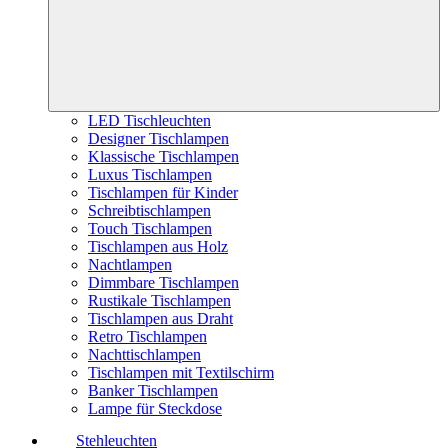
LED Tischleuchten
Designer Tischlampen
Klassische Tischlampen
Luxus Tischlampen
Tischlampen für Kinder
Schreibtischlampen
Touch Tischlampen
Tischlampen aus Holz
Nachtlampen
Dimmbare Tischlampen
Rustikale Tischlampen
Tischlampen aus Draht
Retro Tischlampen
Nachttischlampen
Tischlampen mit Textilschirm
Banker Tischlampen
Lampe für Steckdose
Stehleuchten