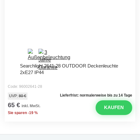
Searchlight 2641-28 OUTDOOR Deckenleuchte
2xE27 IP44
Code: 96002641-28
Lieferfrist: normalerweise bis zu 14 Tage
UVP:
80 €
65 €
inkl. MwSt.
KAUFEN
Sie sparen -19 %