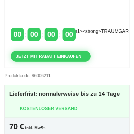
Zeitlich begrenzter 20 % Rabatt auf Bestellungen
über 400 €
mit dem Code: VIP20AT
00
00
00
00
TAGE
STUNDEN
MINUTEN
SEKUNDEN
JETZT MIT RABATT EINKAUFEN
Produktcode: 96006211
Lieferfrist: normalerweise bis zu 14 Tage
KOSTENLOSER VERSAND
70
€
inkl. MwSt.