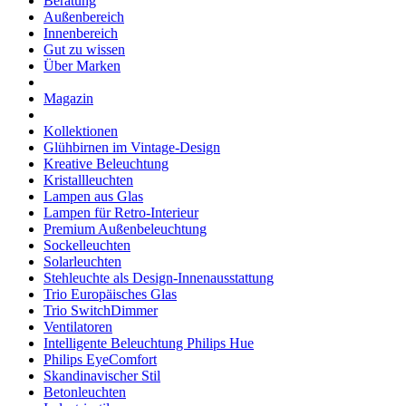
Beratung
Außenbereich
Innenbereich
Gut zu wissen
Über Marken
Magazin
Kollektionen
Glühbirnen im Vintage-Design
Kreative Beleuchtung
Kristallleuchten
Lampen aus Glas
Lampen für Retro-Interieur
Premium Außenbeleuchtung
Sockelleuchten
Solarleuchten
Stehleuchte als Design-Innenausstattung
Trio Europäisches Glas
Trio SwitchDimmer
Ventilatoren
Intelligente Beleuchtung Philips Hue
Philips EyeComfort
Skandinavischer Stil
Betonleuchten