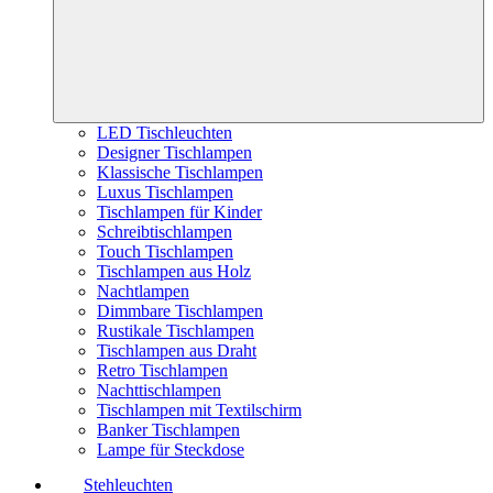
LED Tischleuchten
Designer Tischlampen
Klassische Tischlampen
Luxus Tischlampen
Tischlampen für Kinder
Schreibtischlampen
Touch Tischlampen
Tischlampen aus Holz
Nachtlampen
Dimmbare Tischlampen
Rustikale Tischlampen
Tischlampen aus Draht
Retro Tischlampen
Nachttischlampen
Tischlampen mit Textilschirm
Banker Tischlampen
Lampe für Steckdose
Stehleuchten