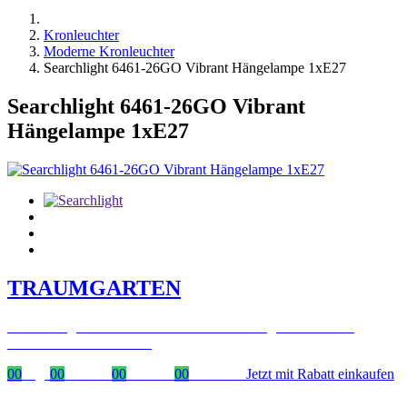
Kronleuchter
Moderne Kronleuchter
Searchlight 6461-26GO Vibrant Hängelampe 1xE27
Searchlight 6461-26GO Vibrant
Hängelampe 1xE27
TRAUMGARTEN
Zeitlich begrenzter 20 % Rabatt auf Bestellungen über 400 €
mit dem Code: VIP20AT
00
Tage
00
Stunden
00
Minuten
00
Sekunden
Jetzt mit Rabatt einkaufen