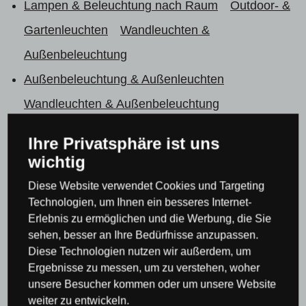
Lampen & Beleuchtung nach Raum
Outdoor- &
Gartenleuchten
Wandleuchten &
Außenbeleuchtung
Außenbeleuchtung & Außenleuchten
Wandleuchten & Außenbeleuchtung
Lampen & Beleuchtung nach Raum
Outdoor- &
Ihre Privatsphäre ist uns
Gartenleuchten
wichtig
Leuchten & Beleuchtung Searchlight
Diese Website verwendet Cookies und Targeting
Außenbeleuchtung & Außenleuchten
Technologien, um Ihnen ein besseres Internet-
Erlebnis zu ermöglichen und die Werbung, die Sie
Wandleuchten & Außenbeleuchtung
sehen, besser an Ihre Bedürfnisse anzupassen.
Außenwandleuchten
Diese Technologien nutzen wir außerdem, um
Ergebnisse zu messen, um zu verstehen, woher
Leuchten & Beleuchtung Searchlight
unsere Besucher kommen oder um unsere Website
Außenleuchten Searchlight
weiter zu entwickeln.