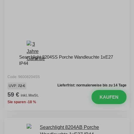
Searchlight 8204SS Porche Wandleuchte 1xE27
IP44
Code: 96008204SS
Lieferfrist: normalerweise bis zu 14 Tage
UVP:
72 €
59 €
inkl. MwSt.
KAUFEN
Sie sparen -18 %