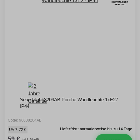
KOSTENLOSER
VERSAND
Searchlight 8204AB Porche Wandleuchte 1xE27
IP44
Code: 96008204AB
Lieferfrist: normalerweise bis zu 14 Tage
UVP:
72 €
59 €
inkl. MwSt.