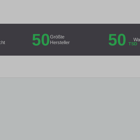
50
50
Größte
Wa
cht
Hersteller
TSD