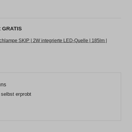
kt GRATIS
hlampe SKIP | 2W integrierte LED-Quelle | 185lm |
uns
selbst erprobt