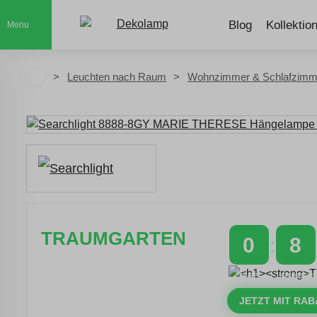
Blog
Kollektio
Menu
Leuchten nach Raum
Wohnzimmer & Schlafzimm
TRAUMGARTEN
0
8
Zeitlich begrenzter 20 % Rabatt auf
TAGE
STUNDEN
Bestellungen über 400 €
mit dem Code: VIP20AT
JETZT MIT RAB