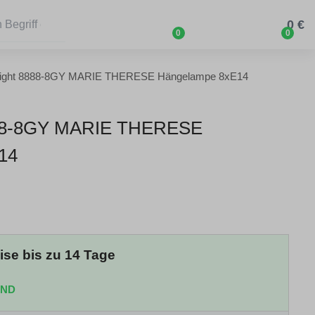
0 €
0
0
light 8888-8GY MARIE THERESE Hängelampe 8xE14
8-8GY MARIE THERESE
14
eise bis zu 14 Tage
AND