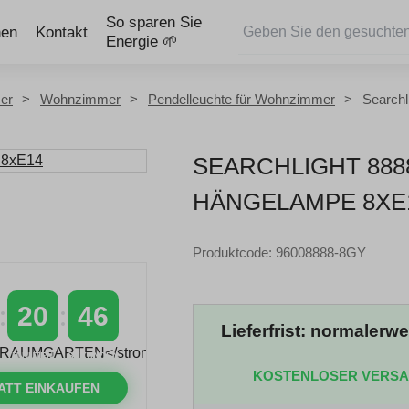
So sparen Sie
nen
Kontakt
Energie 🌱
er
Wohnzimmer
Pendelleuchte für Wohnzimmer
Search
SEARCHLIGHT 888
HÄNGELAMPE 8XE
Produktcode: 96008888-8GY
20
45
Lieferfrist: normalerw
MINUTEN
SEKUNDEN
KOSTENLOSER VERS
ATT EINKAUFEN