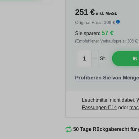
251
€
inkl. MwSt.
Original Preis:
308 €
57 €
Sie sparen:
(Empfohlener Verkaufspreis: 308 €)
St.
IN
Profitieren Sie von Menge
Leuchtmittel nicht dabei.
W
Fassungen E14
oder
mach
50 Tage Rückgaberecht für