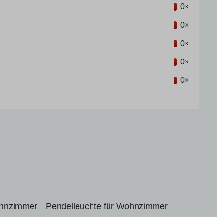
0×
0×
0×
0×
0×
ohnzimmer
Pendelleuchte für Wohnzimmer