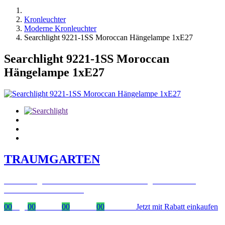
Kronleuchter
Moderne Kronleuchter
Searchlight 9221-1SS Moroccan Hängelampe 1xE27
Searchlight 9221-1SS Moroccan
Hängelampe 1xE27
TRAUMGARTEN
Zeitlich begrenzter 20 % Rabatt auf Bestellungen über 400 €
mit dem Code: VIP20AT
00
Tage
00
Stunden
00
Minuten
00
Sekunden
Jetzt mit Rabatt einkaufen