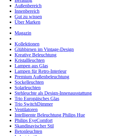
Beratung
Außenbereich
Innenbereich
Gut zu wissen
Über Marken
Magazin
Kollektionen
Glühbirnen im Vintage-Design
Kreative Beleuchtung
Kristallleuchten
Lampen aus Glas
Lampen für Retro-Interieur
Premium Außenbeleuchtung
Sockelleuchten
Solarleuchten
Stehleuchte als Design-Innenausstattung
Trio Europäisches Glas
Trio SwitchDimmer
Ventilatoren
Intelligente Beleuchtung Philips Hue
Philips EyeComfort
Skandinavischer Stil
Betonleuchten