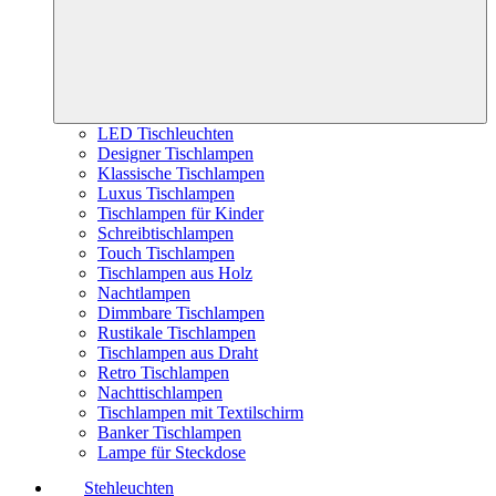
LED Tischleuchten
Designer Tischlampen
Klassische Tischlampen
Luxus Tischlampen
Tischlampen für Kinder
Schreibtischlampen
Touch Tischlampen
Tischlampen aus Holz
Nachtlampen
Dimmbare Tischlampen
Rustikale Tischlampen
Tischlampen aus Draht
Retro Tischlampen
Nachttischlampen
Tischlampen mit Textilschirm
Banker Tischlampen
Lampe für Steckdose
Stehleuchten