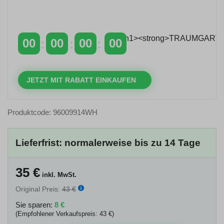
Zeitlich begrenzter 20 % Rabatt auf Bestellungen
über 400 €
mit dem Code: VIP20AT
00
00
00
00
TAGE
STUNDEN
MINUTEN
SEKUNDEN
JETZT MIT RABATT EINKAUFEN
Produktcode: 96009914WH
Lieferfrist: normalerweise bis zu 14 Tage
35
€
inkl. MwSt.
Original Preis:
43 €
Sie sparen:
8 €
(Empfohlener Verkaufspreis: 43 €)