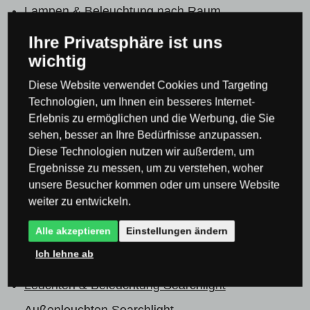
Lampen & Beleuchtung nach Raum
Badezimmerleuchten
Ihre Privatsphäre ist uns
wichtig
Lampen & Beleuchtung nach Raum
Outdoor- &
Gartenleuchten
Diese Website verwendet Cookies und Targeting
Technologien, um Ihnen ein besseres Internet-
LED Beleuchtung & Leuchten
LED Beleuchtung
Erlebnis zu ermöglichen und die Werbung, die Sie
für Badezimmer
sehen, besser an Ihre Bedürfnisse anzupassen.
Diese Technologien nutzen wir außerdem, um
Leuchten & Beleuchtung Searchlight
Ergebnisse zu messen, um zu verstehen, woher
Leuchten & Beleuchtung Searchlight
unsere Besucher kommen oder um unsere Website
weiter zu entwickeln.
Kronleuchter & Pendelleuchten Searchlight
Alle akzeptieren
Einstellungen ändern
Leuchten & Beleuchtung Searchlight
Ich lehne ab
Badezimmerleuchten Searchlight
Leuchten & Beleuchtung Searchlight
Außenleuchten Searchlight