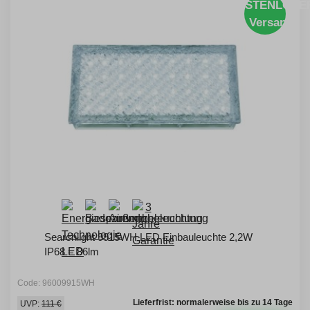
KOSTENLOSE
Versand
Searchlight 9915WH LED Einbauleuchte 2,2W
IP68 = 86lm
Code: 96009915WH
Lieferfrist: normalerweise bis zu 14 Tage
UVP:
111 €