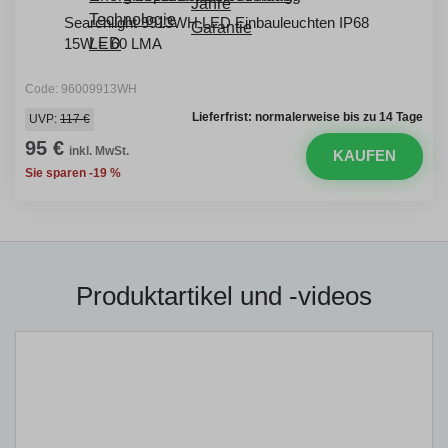
Searchlight 9913WH LED Einbauleuchten IP68
15W = 60 LMA
Code: 96009913WH
Lieferfrist: normalerweise bis zu 14 Tage
UVP:
117 €
95 €
inkl. MwSt.
KAUFEN
Sie sparen -19 %
Produktartikel und -videos