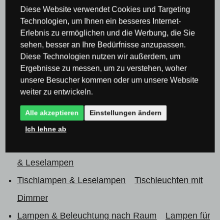
Diese Website verwendet Cookies und Targeting
Technologien, um Ihnen ein besseres Internet-
Erlebnis zu ermöglichen und die Werbung, die Sie
sehen, besser an Ihre Bedürfnisse anzupassen.
Diese Technologien nutzen wir außerdem, um
Produktkategorie
Ergebnisse zu messen, um zu verstehen, woher
unsere Besucher kommen oder um unsere Website
Tischlampen & Leselampen
weiter zu entwickeln.
Tischlampen & Leselampen
Tischlampen im
Alle akzeptieren
Einstellungen ändern
Design-Stil
Ich lehne ab
Tischlampen & Leselampen
Touch Tischlampen
& Leselampen
Tischlampen & Leselampen
Tischleuchten mit
Dimmer
Lampen & Beleuchtung nach Raum
Lampen für