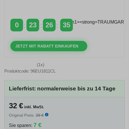
Zeitlich begrenzter 20 % Rabatt auf Bestellungen
über 400 €
mit dem Code: VIP20AT
0
23
26
34
TAGE
STUNDEN
MINUTEN
SEKUNDEN
JETZT MIT RABATT EINKAUFEN
(1x)
Produktcode: 96EU1811CL
Lieferfrist: normalerweise bis zu 14 Tage
32
€
inkl. MwSt.
Original Preis:
39 €
7 €
Sie sparen: