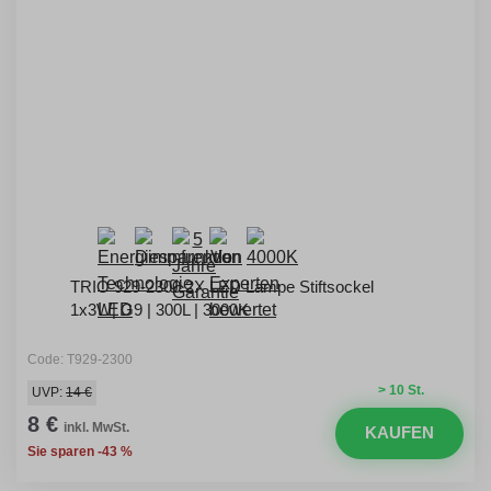
TRIO 929-2300 2X LED Lampe Stiftsockel
1x3W| G9 | 300L | 3000K
Code: T929-2300
> 10 St.
UVP:
14 €
8 €
inkl. MwSt.
KAUFEN
Sie sparen -43 %