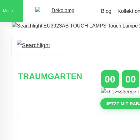
Blog
Kollektio
Menu
TRAUMGARTEN
00
00
Zeitlich begrenzter 20 % Rabatt auf
TAGE
STUNDEN
Bestellungen über 400 €
mit dem Code: VIP20AT
JETZT MIT RAB