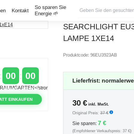
So sparen Sie
nen
Kontakt
Energie 🌱
SEARCHLIGHT EU
LAMPE 1XE14
Produktcode: 96EU3923AB
00
00
Lieferfrist: normalerw
MINUTEN
SEKUNDEN
ATT EINKAUFEN
30
€
inkl. MwSt.
Original Preis:
37 €
7 €
Sie sparen:
(Empfohlener Verkaufspreis: 37 €)