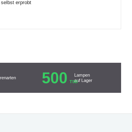
selbst erprobt
500
Lampen
renarten
auf Lager
TSD