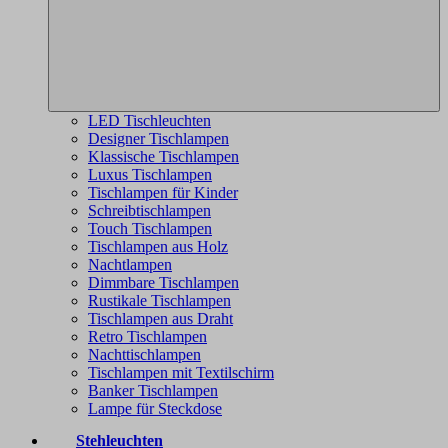
LED Tischleuchten
Designer Tischlampen
Klassische Tischlampen
Luxus Tischlampen
Tischlampen für Kinder
Schreibtischlampen
Touch Tischlampen
Tischlampen aus Holz
Nachtlampen
Dimmbare Tischlampen
Rustikale Tischlampen
Tischlampen aus Draht
Retro Tischlampen
Nachttischlampen
Tischlampen mit Textilschirm
Banker Tischlampen
Lampe für Steckdose
Stehleuchten