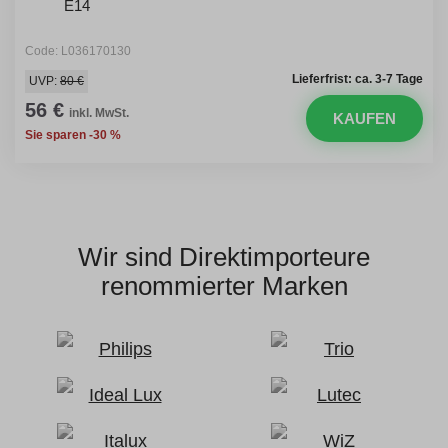
E14
Code: L036170130
Lieferfrist: ca. 3-7 Tage
UVP:
80 €
56 €
inkl. MwSt.
KAUFEN
Sie sparen -30 %
Wir sind Direktimporteure
renommierter Marken