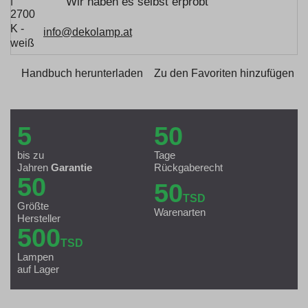
Wir haben es selbst erprobt
info@dekolamp.at
Handbuch herunterladen
Zu den Favoriten hinzufügen
5
50
bis zu
Tage
Jahren
Garantie
Rückgaberecht
50
50
TSD
Größte
Warenarten
Hersteller
500
TSD
Lampen
auf Lager