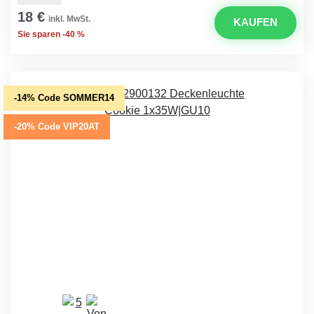
18 €
inkl. MwSt.
KAUFEN
Sie sparen -40 %
-14% Code SOMMER14
-20% Code VIP20AT