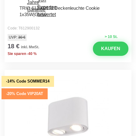
TRIO 612900132 Deckenleuchte Cookie
1x35W|GU10
Code: T612900132
> 10 St.
UVP:
30 €
18 €
inkl. MwSt.
KAUFEN
Sie sparen -40 %
-14% Code SOMMER14
-20% Code VIP20AT