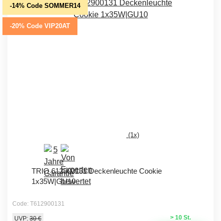
-14% Code SOMMER14
-20% Code VIP20AT
(1x)
TRIO 612900131 Deckenleuchte Cookie
1x35W|GU10
Code: T612900131
> 10 St.
UVP:
30 €