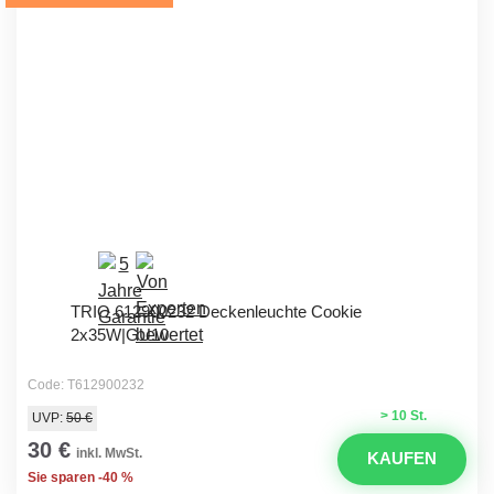
TRIO 612900232 Deckenleuchte Cookie
2x35W|GU10
Code: T612900232
> 10 St.
UVP:
50 €
30 €
inkl. MwSt.
KAUFEN
Sie sparen -40 %