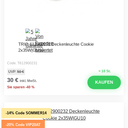
TRIO 612900231 Deckenleuchte Cookie
2x35W|GU10
Code: T612900231
> 10 St.
UVP:
50 €
30 €
inkl. MwSt.
KAUFEN
Sie sparen -40 %
-14% Code SOMMER14
-20% Code VIP20AT