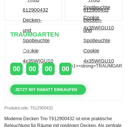
TRAUMGARTEN
Zeitlich begrenzter 20 % Rabatt auf Bestellungen
über 400 €
mit dem Code: VIP20AT
00
00
00
00
TAGE
STUNDEN
MINUTEN
SEKUNDEN
JETZT MIT RABATT EINKAUFEN
Produktcode: T612900432
Moderne Decken Trio T612900432 ist eine praktische
Beleuchtung für Räume mit niedrigen Decken. Als zentrale