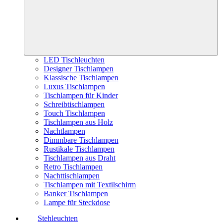
LED Tischleuchten
Designer Tischlampen
Klassische Tischlampen
Luxus Tischlampen
Tischlampen für Kinder
Schreibtischlampen
Touch Tischlampen
Tischlampen aus Holz
Nachtlampen
Dimmbare Tischlampen
Rustikale Tischlampen
Tischlampen aus Draht
Retro Tischlampen
Nachttischlampen
Tischlampen mit Textilschirm
Banker Tischlampen
Lampe für Steckdose
Stehleuchten