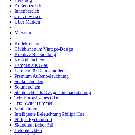
Beratung
Außenbereich
Innenbereich
Gut zu wissen
Über Marken
Magazin
Kollektionen
Glühbirnen im Vintage-Design
Kreative Beleuchtung
Kristallleuchten
Lampen aus Glas
Lampen für Retro-Interieur
Premium Außenbeleuchtung
Sockelleuchten
Solarleuchten
Stehleuchte als Design-Innenausstattung
Trio Europäisches Glas
Trio SwitchDimmer
Ventilatoren
Intelligente Beleuchtung Philips Hue
Philips EyeComfort
Skandinavischer Stil
Betonleuchten