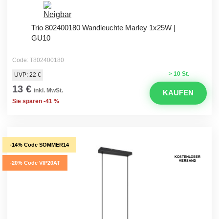
Trio 802400180 Wandleuchte Marley 1x25W |
GU10
Code: T802400180
> 10 St.
UVP:
22 €
13 €
inkl. MwSt.
KAUFEN
Sie sparen -41 %
-14% Code SOMMER14
KOSTENLOSER
VERSAND
-20% Code VIP20AT