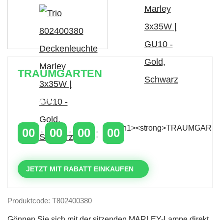
TRAUMGARTEN
Zeitlich begrenzter 20 % Rabatt auf Bestellungen
über 400 €
mit dem Code: VIP20AT
00
00
00
00
TAGE
STUNDEN
MINUTEN
SEKUNDEN
JETZT MIT RABATT EINKAUFEN
Produktcode: T802400380
Gönnen Sie sich mit der sitzenden MARLEY-Lampe direkt