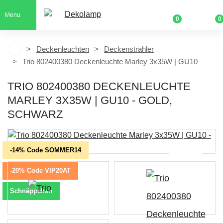
Menu
0
0
Deckenleuchten
Deckenstrahler
Trio 802400380 Deckenleuchte Marley 3x35W | GU10
TRIO 802400380 DECKENLEUCHTE
MARLEY 3X35W | GU10 - GOLD,
SCHWARZ
-14% Code SOMMER14
-20% Code VIP20AT
Schnäppchen