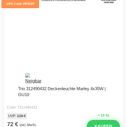
KOSTENLOSER
VERSAND
-20% Code VIP20AT
Trio 312490432 Deckenleuchte Marley 4x35W |
GU10
Code: T312490432
> 10 St.
UVP:
120 €
72 €
inkl. MwSt.
KAUFEN