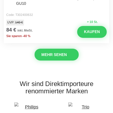
GU10
Code: T302400632
> 10 St.
UVP:
140 €
84 €
inkl. MwSt.
KAUFEN
Sie sparen -40 %
MEHR SEHEN
Wir sind Direktimporteure
renommierter Marken