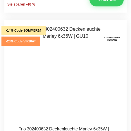
Sie sparen -40 %
-14% Code SOMMER14
KOSTENLOSER
VERSAND
-20% Code VIP20AT
Trio 302400632 Deckenleuchte Marley 6x35W |