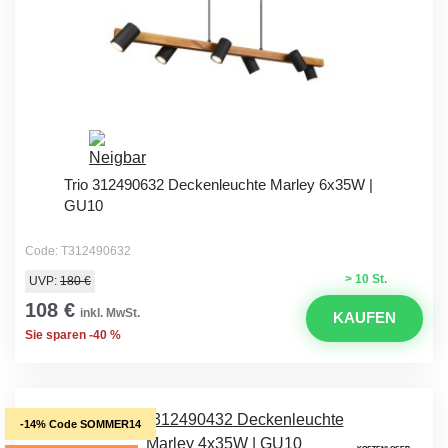
Trio 312490632 Deckenleuchte Marley 6x35W |
GU10
Code: T312490632
> 10 St.
UVP:
180 €
108 €
inkl. MwSt.
KAUFEN
Sie sparen -40 %
-14% Code SOMMER14