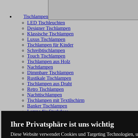
Tischlampen
LED Tischleuchten
Designer Tischlampen
Klassische Tischlampen
Luxus Tischlampen
Tischlampen für Kinder
Schreibtischlampen
Touch Tischlampen
Tischlampen aus Holz
Nachtlampen
Dimmbare Tischlampen
Rustikale Tischlampen
Tischlampen aus Draht
Retro Tischlampen
Nachttischlampen
Tischlampen mit Textilschirm
Banker Tischlampen
Lampe für Steckdose
Ihre Privatsphäre ist uns wichtig
Diese Website verwendet Cookies und Targeting Technologien, um 