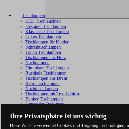
Tischlampen
LED Tischleuchten
Designer Tischlampen
Klassische Tischlampen
Luxus Tischlampen
Tischlampen für Kinder
Schreibtischlampen
Touch Tischlampen
Tischlampen aus Holz
Nachtlampen
Dimmbare Tischlampen
Rustikale Tischlampen
Tischlampen aus Draht
Retro Tischlampen
Nachttischlampen
Tischlampen mit Textilschirm
Banker Tischlampen
Lampe für Steckdose
Ihre Privatsphäre ist uns wichtig
Diese Website verwendet Cookies und Targeting Technologien, um 