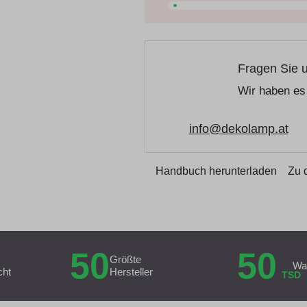
Fragen Sie 
Wir haben es 
info@dekolamp.at
Handbuch herunterladen
Zu 
50
50
Größte
Wa
cht
Hersteller
TSD