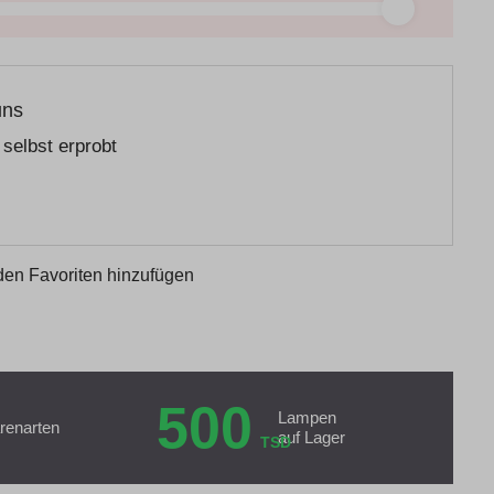
uns
selbst erprobt
den Favoriten hinzufügen
500
Lampen
renarten
auf Lager
TSD