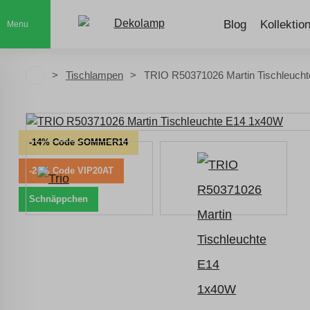
Blog
Kollektio
Menu
Tischlampen
TRIO R50371026 Martin Tischleuch
-14% Code SOMMER14
-20% Code VIP20AT
Schnäppchen