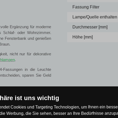
Fassung Filter
Lampe/Quelle enthalten
volle Ergänzung für moderne
Durchmesser [mm]
as Schlaf- oder Wohnzimmer.
Höhe [mm]
eine Fensterbank und genießen
Braun.
keit, nicht nur für dekorative
ehlampen
.
14-Fassungen in die Leuchte
entscheiden, sparen Sie Geld
ter am Kabel
phäre ist uns wichtig
wird eine außergewöhnlich
ndet Cookies und Targeting Technologien, um Ihnen ein besser
die Werbung, die Sie sehen, besser an Ihre Bedürfnisse anzup