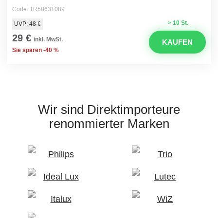
Code: TR50631089
> 10 St.
UVP:
48 €
29 €
inkl. MwSt.
KAUFEN
Sie sparen -40 %
Wir sind Direktimporteure
renommierter Marken