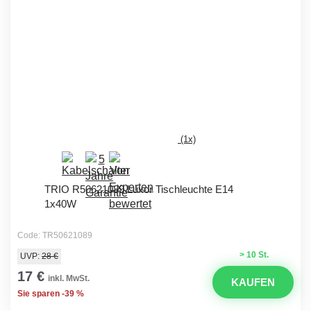
(1x)
TRIO R50621089 Luxor Tischleuchte E14
1x40W
Code: TR50621089
> 10 St.
UVP:
28 €
17 €
inkl. MwSt.
KAUFEN
Sie sparen -39 %