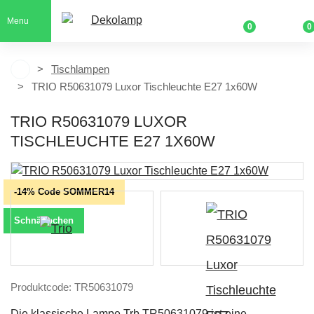
Menu
0
0
Tischlampen
TRIO R50631079 Luxor Tischleuchte E27 1x60W
TRIO R50631079 LUXOR
TISCHLEUCHTE E27 1X60W
-14% Code SOMMER14
Schnäppchen
Produktcode: TR50631079
Die klassische Lampe Trb TR50631079 ist eine