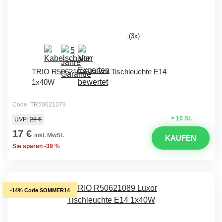
(3x)
TRIO R50621079 Luxor Tischleuchte E14
1x40W
Code: TR50621079
> 10 St.
UVP:
28 €
17 €
inkl. MwSt.
KAUFEN
Sie sparen -39 %
-14% Code SOMMER14