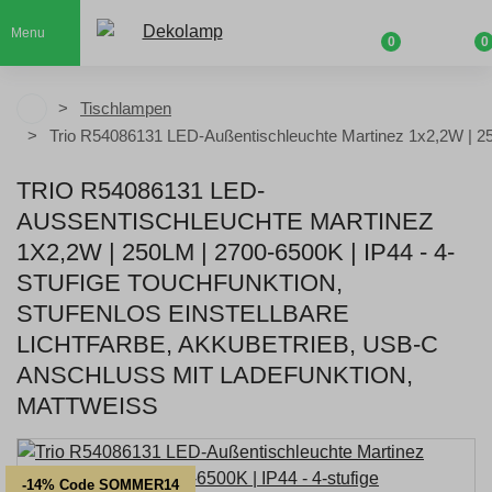
Menu
0
0
Tischlampen
Trio R54086131 LED-Außentischleuchte Martinez 1x2,2W | 25
TRIO R54086131 LED-
AUSSENTISCHLEUCHTE MARTINEZ 1
X2,2W | 250LM | 2700-6500K | IP44 - 4-S
TUFIGE TOUCHFUNKTION, S
TUFENLOS EINSTELLBARE L
ICHTFARBE, AKKUBETRIEB, USB-C A
NSCHLUSS MIT LADEFUNKTION, M
ATTWEISS
-14% Code SOMMER14