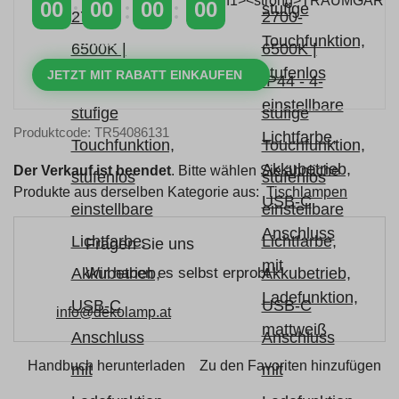
00
00
00
00
TAGE
STUNDEN
MINUTEN
SEKUNDEN
JETZT MIT RABATT EINKAUFEN
Produktcode: TR54086131
Der Verkauf ist beendet
. Bitte wählen Sie ähnliche
Produkte aus derselben Kategorie aus:
Tischlampen
Fragen Sie uns
Wir haben es selbst erprobt
info@dekolamp.at
Handbuch herunterladen
Zu den Favoriten hinzufügen