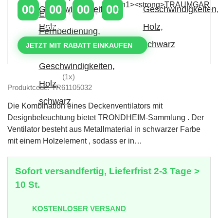
00
00
00
00
TAGE
STUNDEN
MINUTEN
SEKUNDEN
JETZT MIT RABATT EINKAUFEN
(1x)
Produktcode: TR61105032
Die Kombination eines Deckenventilators mit
Designbeleuchtung bietet TRONDHEIM-Sammlung . Der
Ventilator besteht aus Metallmaterial in schwarzer Farbe
mit einem Holzelement , sodass er in…
Sofort versandfertig, Lieferfrist 2-3 Tage >
10 St.
KOSTENLOSER VERSAND