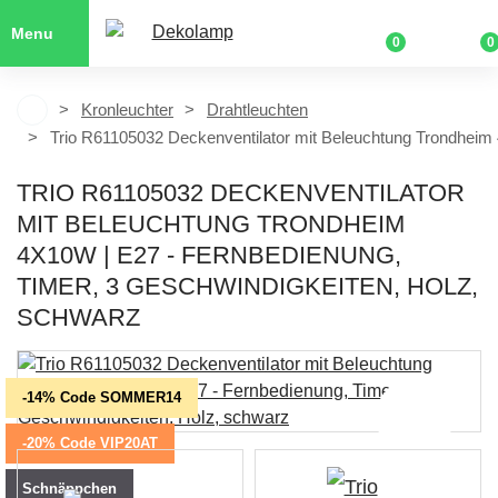
Menu
0
0
Kronleuchter
Drahtleuchten
Trio R61105032 Deckenventilator mit Beleuchtung Trondheim
TRIO R61105032 DECKENVENTILATOR
MIT BELEUCHTUNG TRONDHEIM
4X10W | E27 - FERNBEDIENUNG,
TIMER, 3 GESCHWINDIGKEITEN, HOLZ,
SCHWARZ
-14% Code SOMMER14
-20% Code VIP20AT
Schnäppchen