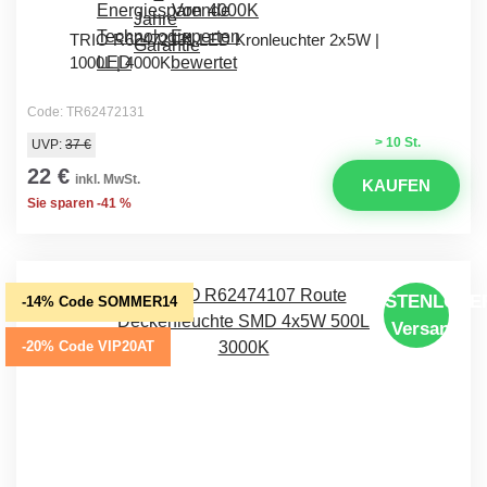
TRIO R62472131 LED Kronleuchter 2x5W |
1000L | 4000K
Code: TR62472131
> 10 St.
UVP:
37 €
22 €
inkl. MwSt.
KAUFEN
Sie sparen -41 %
KOSTENLOSE
-14% Code SOMMER14
Versand
-20% Code VIP20AT