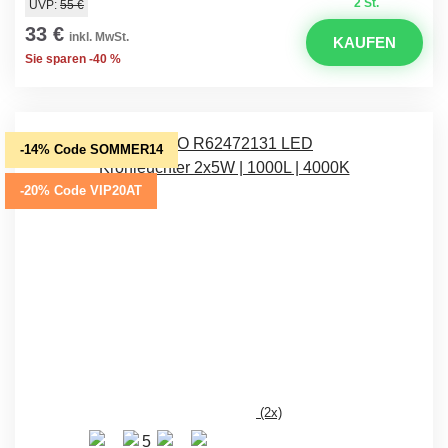
2 St.
UVP:
55 €
33 €
inkl. MwSt.
KAUFEN
Sie sparen -40 %
-14% Code SOMMER14
-20% Code VIP20AT
(2x)