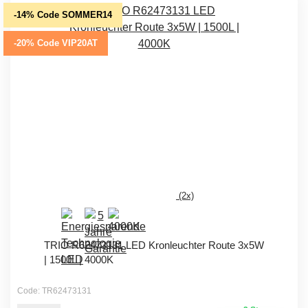
-14% Code SOMMER14
-20% Code VIP20AT
(2x)
TRIO R62473131 LED Kronleuchter Route 3x5W
| 1500L | 4000K
Code: TR62473131