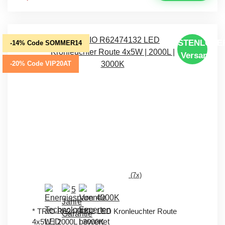
KOSTENLOSE
-14% Code SOMMER14
Versand
-20% Code VIP20AT
(7x)
* TRIO R62474132 LED Kronleuchter Route
4x5W | 2000L | 3000K