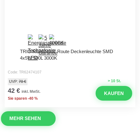
TRIO R62474107 Route Deckenleuchte SMD
4x5W 500L 3000K
Code: TR62474107
> 10 St.
UVP:
70 €
42 €
inkl. MwSt.
KAUFEN
Sie sparen -40 %
MEHR SEHEN