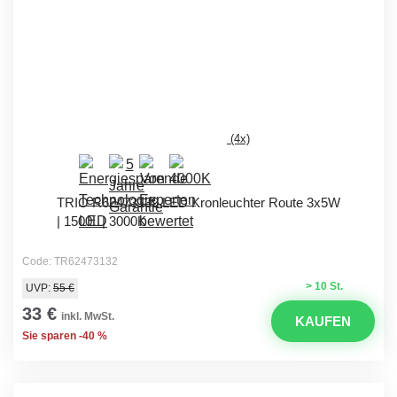
(4x)
TRIO R62473132 LED Kronleuchter Route 3x5W
| 1500L | 3000K
Code: TR62473132
> 10 St.
UVP:
55 €
33 €
inkl. MwSt.
KAUFEN
Sie sparen -40 %