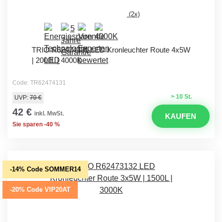
(2x)
TRIO R62474131 LED Kronleuchter Route 4x5W
| 2000L | 4000K
Code: TR62474131
> 10 St.
UVP:
70 €
42 €
inkl. MwSt.
KAUFEN
Sie sparen -40 %
-14% Code SOMMER14
-20% Code VIP20AT