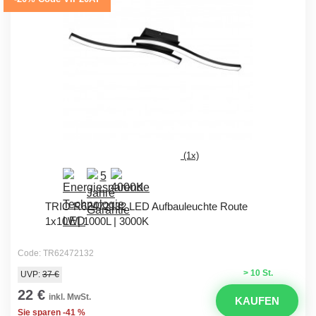
(1x)
TRIO R62472132 LED Aufbauleuchte Route
1x10W| 1000L | 3000K
Code: TR62472132
> 10 St.
UVP:
37 €
22 €
inkl. MwSt.
KAUFEN
Sie sparen -41 %