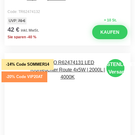
Code: TR62474132
> 10 St.
UVP:
70 €
42 €
inkl. MwSt.
KAUFEN
Sie sparen -40 %
KOSTENLOSE
-14% Code SOMMER14
Versand
-20% Code VIP20AT