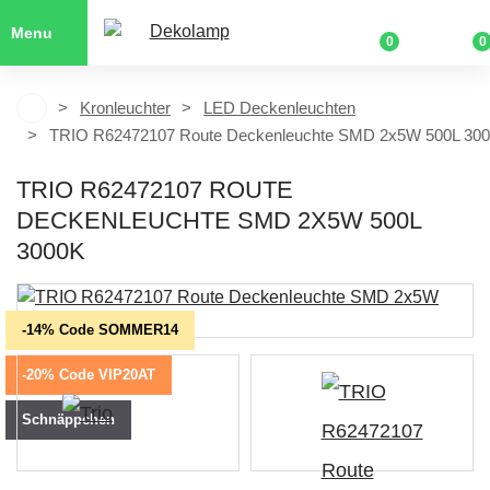
Menu
0
0
Kronleuchter
LED Deckenleuchten
TRIO R62472107 Route Deckenleuchte SMD 2x5W 500L 30
TRIO R62472107 ROUTE
DECKENLEUCHTE SMD 2X5W 500L
3000K
-14% Code SOMMER14
-20% Code VIP20AT
Schnäppchen