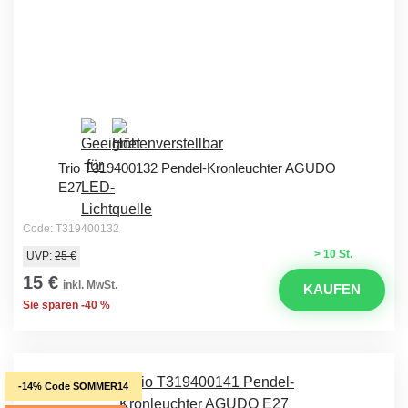
Trio T319400132 Pendel-Kronleuchter AGUDO
E27
Code: T319400132
> 10 St.
UVP:
25 €
15 €
inkl. MwSt.
KAUFEN
Sie sparen -40 %
-14% Code SOMMER14