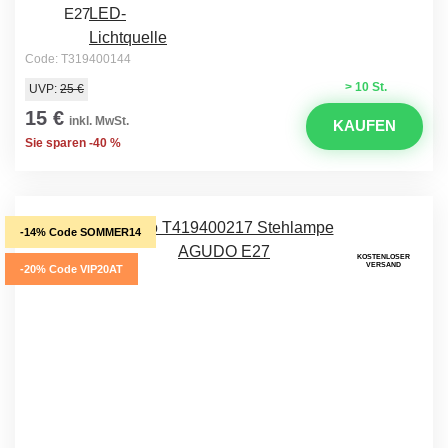
E27
Code: T319400144
> 10 St.
UVP:
25 €
15 €
inkl. MwSt.
KAUFEN
Sie sparen -40 %
-14% Code SOMMER14
KOSTENLOSER
VERSAND
-20% Code VIP20AT