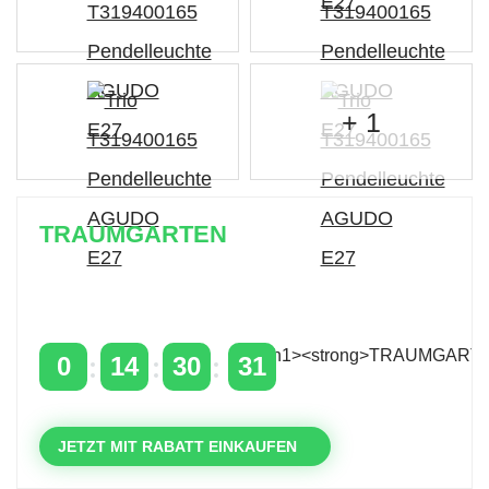
+ 1
TRAUMGARTEN
Zeitlich begrenzter 20 % Rabatt auf Bestellungen
über 400 €
mit dem Code: VIP20AT
0
14
30
31
TAGE
STUNDEN
MINUTEN
SEKUNDEN
JETZT MIT RABATT EINKAUFEN