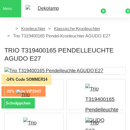
Menu
0
0
Kronleuchter
Klassische Kronleuchter
Trio T319400165 Pendel-Kronleuchter AGUDO E27
TRIO T319400165 PENDELLEUCHTE
AGUDO E27
-14% Code SOMMER14
-20% Code VIP20AT
Schnäppchen