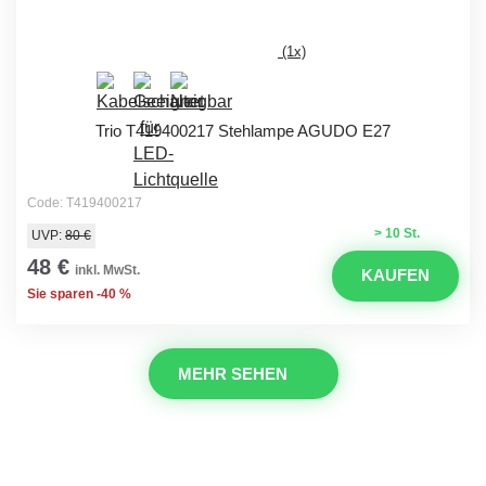
(1x)
Trio T419400217 Stehlampe AGUDO E27
Code: T419400217
> 10 St.
UVP:
80 €
48 €
inkl. MwSt.
KAUFEN
Sie sparen -40 %
MEHR SEHEN