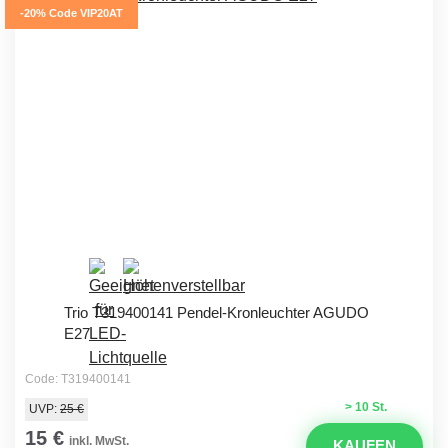
-20% Code VIP20AT
Trio T319400141 Pendel-Kronleuchter AGUDO
E27
Code: T319400141
> 10 St.
UVP:
25 €
15 €
inkl. MwSt.
KAUFEN