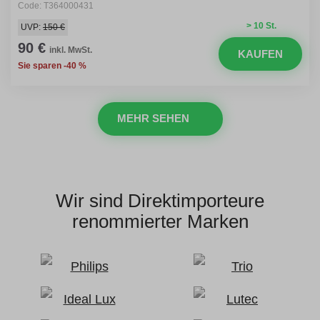
Code: T364000431
> 10 St.
UVP:
150 €
90 €
inkl. MwSt.
KAUFEN
Sie sparen -40 %
MEHR SEHEN
Wir sind Direktimporteure
renommierter Marken