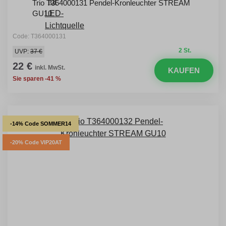
Trio T364000131 Pendel-Kronleuchter STREAM
GU10
Code: T364000131
2 St.
UVP:
37 €
22 €
inkl. MwSt.
KAUFEN
Sie sparen -41 %
-14% Code SOMMER14
-20% Code VIP20AT