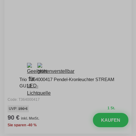
Trio T364000417 Pendel-Kronleuchter STREAM
GU10
Code: T364000417
1 St.
UVP:
150 €
90 €
inkl. MwSt.
KAUFEN
Sie sparen -40 %