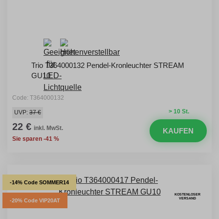
Trio T364000132 Pendel-Kronleuchter STREAM
GU10
Code: T364000132
> 10 St.
UVP:
37 €
22 €
inkl. MwSt.
KAUFEN
Sie sparen -41 %
-14% Code SOMMER14
KOSTENLOSER
VERSAND
-20% Code VIP20AT