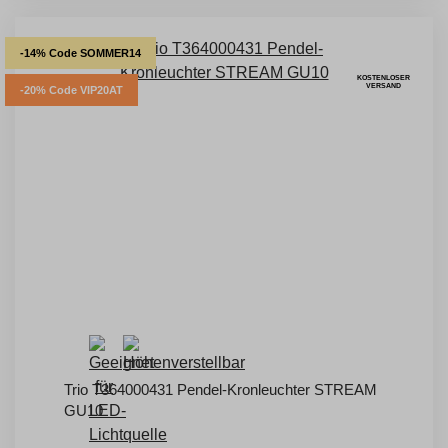
-14% Code SOMMER14
KOSTENLOSER
VERSAND
-20% Code VIP20AT
Trio T364000431 Pendel-Kronleuchter STREAM
GU10