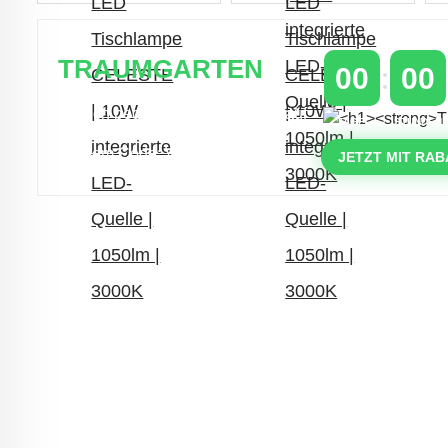
TRAUMGARTEN
00
00
Zeitlich begrenzter 20 % Rabatt auf
TAGE
STUNDEN
Bestellungen über 400 €
mit dem Code: VIP20AT
JETZT MIT RAB