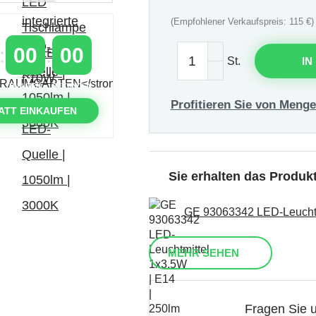
(Empfohlener Verkaufspreis: 115 €)
00
00
St.
IN
MINUTEN
SEKUNDEN
Profitieren Sie von Menge
ATT EINKAUFEN
Sie erhalten das Produ
GE 93063342 LED-Leuchtmi
MEHR SEHEN
Fragen Sie 