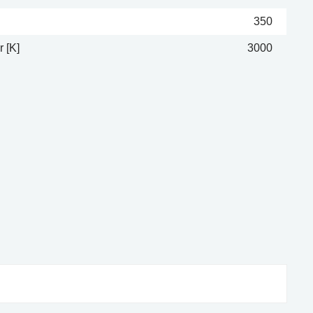
350
 [K]
3000