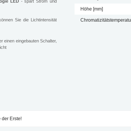
logie LED
- spart Strom und
Höhe [mm]
nnen Sie die Lichtintensität
Chromatizitätstemperatur
er einen eingebauten Schalter,
icht
 der Erste!