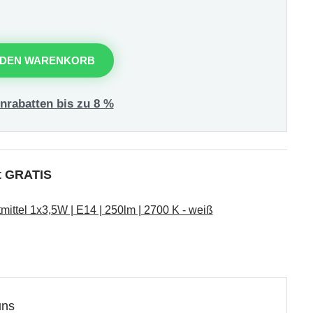
 DEN WARENKORB
nrabatten bis zu 8 %
kt GRATIS
ttel 1x3,5W | E14 | 250lm | 2700 K - weiß
uns