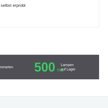
selbst erprobt
500
Lampen
renarten
auf Lager
TSD