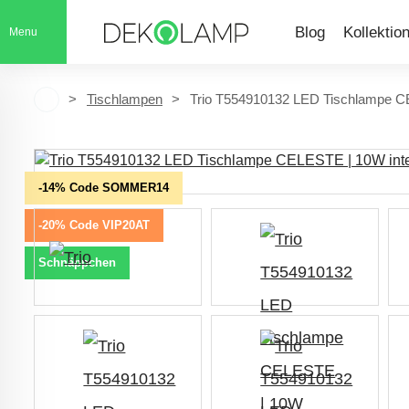
Blog
Kollektio
Menu
Tischlampen
Trio T554910132 LED Tischlampe CE
-14% Code SOMMER14
-20% Code VIP20AT
Schnäppchen