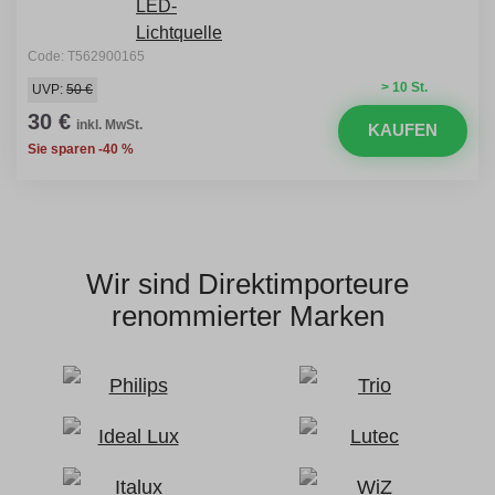
Code: T562900165
> 10 St.
UVP:
50 €
30 €
inkl. MwSt.
KAUFEN
Sie sparen -40 %
Wir sind Direktimporteure
renommierter Marken