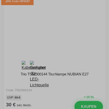
-20% Code VIP20AT
Trio T562900144 Tischlampe NUBIAN E27
Code: T562900144
> 10 St.
UVP:
50 €
30 €
inkl. MwSt.
KAUFEN