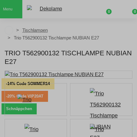
Menu
0
0
Tischlampen
Trio T562900132 Tischlampe NUBIAN E27
TRIO T562900132 TISCHLAMPE NUBIAN
E27
-14% Code SOMMER14
-20% Code VIP20AT
Schnäppchen