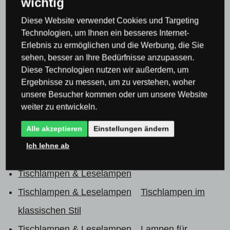
wichtig
0×
Diese Website verwendet Cookies und Targeting
0×
Technologien, um Ihnen ein besseres Internet-
0×
Erlebnis zu ermöglichen und die Werbung, die Sie
0×
sehen, besser an Ihre Bedürfnisse anzupassen.
Diese Technologien nutzen wir außerdem, um
0×
Ergebnisse zu messen, um zu verstehen, woher
unsere Besucher kommen oder um unsere Website
weiter zu entwickeln.
Alle akzeptieren
Einstellungen ändern
Produktkategorie
Ich lehne ab
Tischlampen & Leselampen
Tischlampen & Leselampen
Tischlampen im
klassischen Stil
Tischlampen & Leselampen
Lampen für