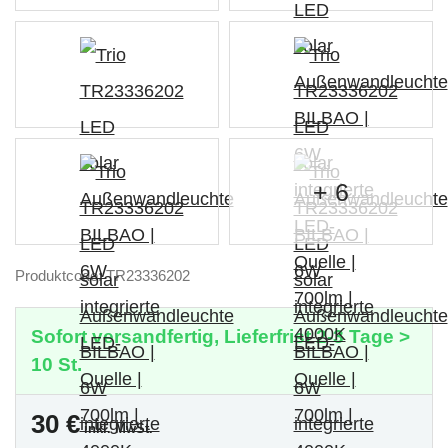
+ 6
Produktcode: TR23336202
Sofort versandfertig, Lieferfrist 2-3 Tage >
10 St.
30
€
inkl. MwSt.