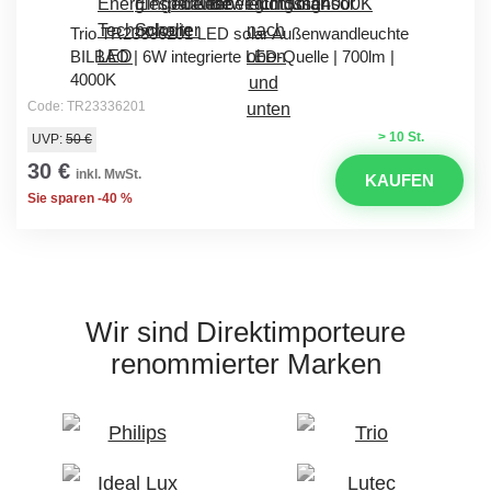
Trio TR23336201 LED solar Außenwandleuchte
BILBAO | 6W integrierte LED-Quelle | 700lm |
4000K
Code: TR23336201
> 10 St.
UVP:
50 €
30 €
inkl. MwSt.
KAUFEN
Sie sparen -40 %
Wir sind Direktimporteure
renommierter Marken