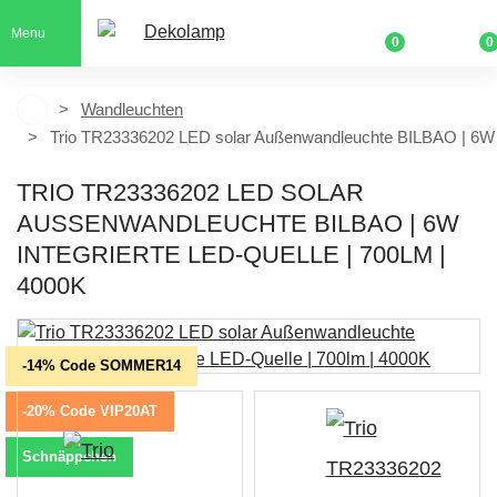
Menu
0
0
Wandleuchten
Trio TR23336202 LED solar Außenwandleuchte BILBAO | 6W in
TRIO TR23336202 LED SOLAR
AUSSENWANDLEUCHTE BILBAO | 6W I
NTEGRIERTE LED-QUELLE | 700LM | 4
000K
-14% Code SOMMER14
-20% Code VIP20AT
Schnäppchen