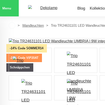
Blog
Kollekti
Menu
Wandleuchten
Trio TR24631101 LED Wandleuchte 
-14% Code SOMMER14
-20% Code VIP20AT
Schnäppchen