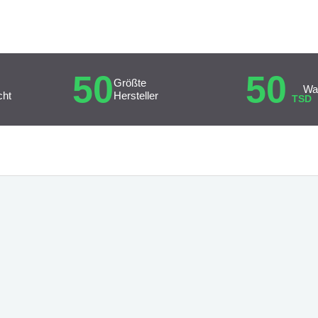
50
50
Größte
Wa
cht
Hersteller
TSD