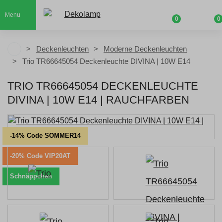
Menu
0
0
Deckenleuchten
Moderne Deckenleuchten
Trio TR66645054 Deckenleuchte DIVINA | 10W E14
TRIO TR66645054 DECKENLEUCHTE
DIVINA | 10W E14 | RAUCH­FAR­BEN
-14% Code SOMMER14
-20% Code VIP20AT
Schnäppchen