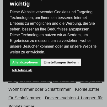
wichtig
Deckenaufbauleuchten
Deckenleuchten & Deckenlampen
Diese Website verwendet Cookies und Targeting
Technologien, um Ihnen ein besseres Internet-
Aufbauleuchten & Lampen
Erlebnis zu ermöglichen und die Werbung, die Sie
Lampen & Beleuchtung nach Raum
Lampen für
sehen, besser an Ihre Bedürfnisse anzupassen.
Diese Technologien nutzen wir außerdem, um
Wohnzimmer oder Schlafzimmer
Ergebnisse zu messen, um zu verstehen, woher
Lampen & Beleuchtung nach Raum
Lampen für
unsere Besucher kommen oder um unsere Website
weiter zu entwickeln.
Wohnzimmer oder Schlafzimmer
Kronleuchter
Alle akzeptieren
Einstellungen ändern
für Schlafzimmer
Moderne Kronleuchter für das
Ich lehne ab
Schlafzimmer
Lampen & Beleuchtung nach Raum
Lampen für
Wohnzimmer oder Schlafzimmer
Kronleuchter
für Schlafzimmer
Deckenleuchten & Lampen für
Schlafzimmer