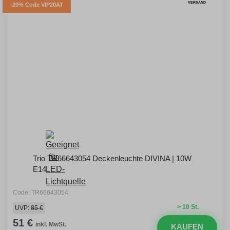
VERSAND
-20% Code VIP20AT
Trio TR66643054 Deckenleuchte DIVINA | 10W
E14
Code: TR66643054
> 10 St.
UVP:
85 €
51 €
inkl. MwSt.
KAUFEN