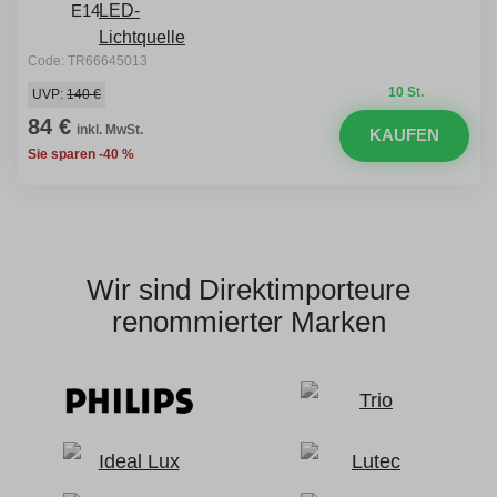
E14
Code: TR66645013
10 St.
UVP:
140 €
84 €
inkl. MwSt.
KAUFEN
Sie sparen -40 %
Wir sind Direktimporteure
renommierter Marken