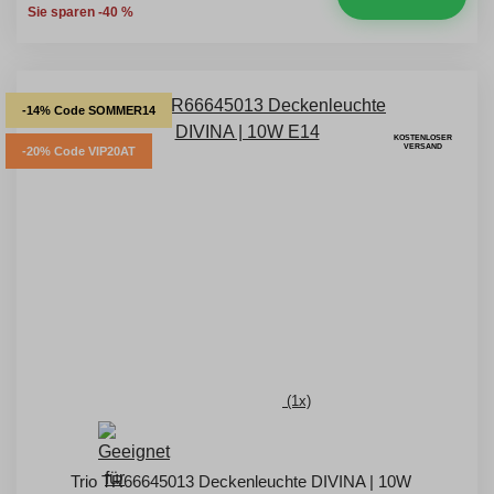
Sie sparen -40 %
-14% Code SOMMER14
KOSTENLOSER
VERSAND
-20% Code VIP20AT
(1x)
Trio TR66645013 Deckenleuchte DIVINA | 10W