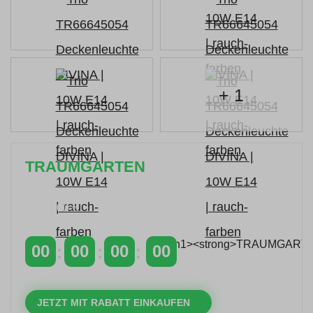
+ 1
TRAUMGARTEN
Zeitlich begrenzter 20 % Rabatt auf Bestellungen
über 400 €
mit dem Code: VIP20AT
00
00
00
00
TAGE
STUNDEN
MINUTEN
SEKUNDEN
JETZT MIT RABATT EINKAUFEN