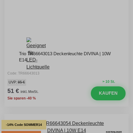
Trio TR66643013 Deckenleuchte DIVINA | 10W
E14
Code: TR66643013
> 10 St.
UVP:
85 €
51 €
inkl. MwSt.
KAUFEN
Sie sparen -40 %
-14% Code SOMMER14
KOSTENLOSER