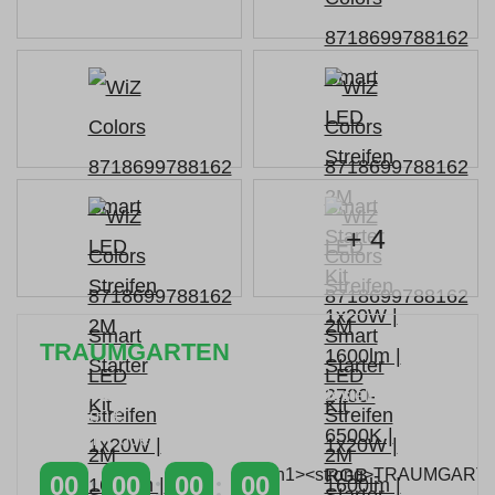
+ 4
TRAUMGARTEN
Zeitlich begrenzter 20 % Rabatt auf Bestellungen
über 400 €
mit dem Code: VIP20AT
00
00
00
00