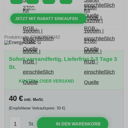
TAGE
STUNDEN
MINUTEN
SEKUNDEN
JETZT MIT RABATT EINKAUFEN
Produktcode: 8718699788162
Sofort versandfertig, Lieferfrist 2-3 Tage 3
St.
KOSTENLOSER VERSAND
40
€
inkl. MwSt.
(Empfohlener Verkaufspreis: 50 €)
St.
IN DEN WARENKORB