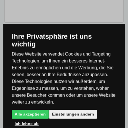
Stellen Sie anonym eine Frage.
Ihre Privatsphäre ist uns
Ich habe die
Datenschutz- und
wichtig
Einwilligungserklärung
gelesen und bin damit
einverstanden.
Diese Website verwendet Cookies und Targeting
Technologien, um Ihnen ein besseres Internet-
SENDEN SIE EINE FRAGE
Erlebnis zu ermöglichen und die Werbung, die Sie
sehen, besser an Ihre Bedürfnisse anzupassen.
Diese Technologien nutzen wir außerdem, um
Ergebnisse zu messen, um zu verstehen, woher
unsere Besucher kommen oder um unsere Website
Produktbewertung
weiter zu entwickeln.
Alle akzeptieren
Einstellungen ändern
Gesamtwertung
Ich lehne ab