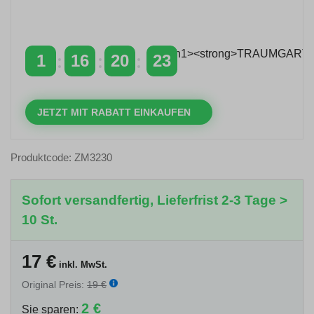
Zeitlich begrenzter 20 % Rabatt auf Bestellungen
über 400 €
mit dem Code: VIP20AT
1
16
20
22
TAGE
STUNDEN
MINUTEN
SEKUNDEN
JETZT MIT RABATT EINKAUFEN
Produktcode: ZM3230
Sofort versandfertig, Lieferfrist 2-3 Tage >
10 St.
17
€
inkl. MwSt.
Original Preis:
19 €
2 €
Sie sparen: