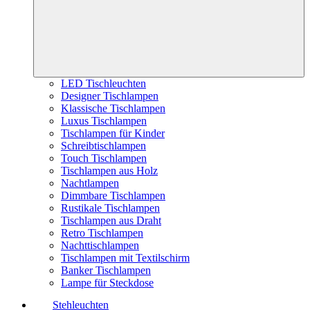
LED Tischleuchten
Designer Tischlampen
Klassische Tischlampen
Luxus Tischlampen
Tischlampen für Kinder
Schreibtischlampen
Touch Tischlampen
Tischlampen aus Holz
Nachtlampen
Dimmbare Tischlampen
Rustikale Tischlampen
Tischlampen aus Draht
Retro Tischlampen
Nachttischlampen
Tischlampen mit Textilschirm
Banker Tischlampen
Lampe für Steckdose
Stehleuchten