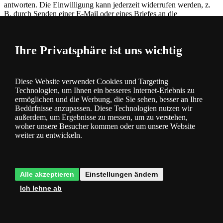
antworten. Die Einwilligung kann jederzeit widerrufen werden, z.
B. durch Senden einer E-Mail oder eines Briefes an die
Kontaktdaten des Unternehmens.
Senden Sie eine Frage
Ihre Privatsphäre ist uns wichtig
Produktbewertung
Gesamtwertung
Wir erhalten Produktbewertungen von echten
Diese Website verwendet Cookies und Targeting
Kunden, denen wir nach Absenden der Bestellung eine E-Mail mit
Technologien, um Ihnen ein besseres Internet-Erlebnis zu
ermöglichen und die Werbung, die Sie sehen, besser an Ihre
der Bitte um Bewertung der bestellten Ware zusenden. Mehr
hier
.
Bedürfnisse anzupassen. Diese Technologien nutzen wir
außerdem, um Ergebnisse zu messen, um zu verstehen,
0 %
woher unsere Besucher kommen oder um unsere Website
Bisher hat noch niemand das Produkt bewertet
weiter zu entwickeln.
0×
0×
0×
0×
Alle akzeptieren
Einstellungen ändern
0×
Ich lehne ab
Produktkategorie
Wandleuchten & Wandlampen