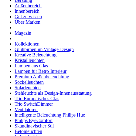
Beratung
Außenbereich
Innenbereich
Gut zu wissen
Über Marken
Magazin
Kollektionen
Glühbirnen im Vintage-Design
Kreative Beleuchtung
Kristallleuchten
Lampen aus Glas
Lampen für Retro-Interieur
Premium Außenbeleuchtung
Sockelleuchten
Solarleuchten
Stehleuchte als Design-Innenausstattung
Trio Europäisches Glas
Trio SwitchDimmer
Ventilatoren
Intelligente Beleuchtung Philips Hue
Philips EyeComfort
Skandinavischer Stil
Betonleuchten