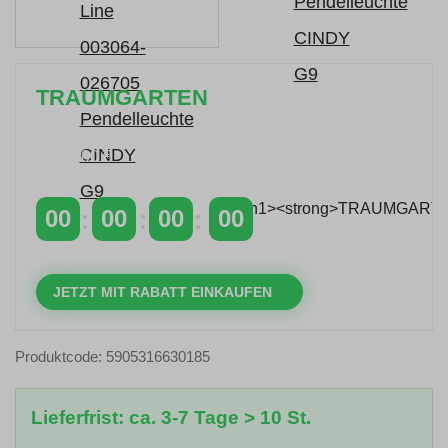
TRAUMGARTEN
Zeitlich begrenzter 20 % Rabatt auf Bestellungen
über 400 €
mit dem Code: VIP20AT
00
00
00
00
TAGE
STUNDEN
MINUTEN
SEKUNDEN
JETZT MIT RABATT EINKAUFEN
Produktcode: 5905316630185
Lieferfrist: ca. 3-7 Tage > 10 St.