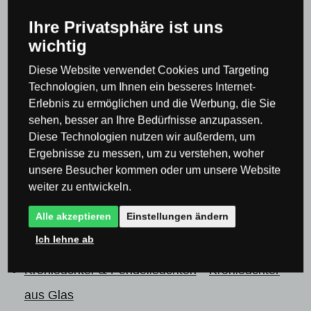
0×
Ihre Privatsphäre ist uns
0×
wichtig
0×
Diese Website verwendet Cookies und Targeting
0×
Technologien, um Ihnen ein besseres Internet-
Erlebnis zu ermöglichen und die Werbung, die Sie
sehen, besser an Ihre Bedürfnisse anzupassen.
Diese Technologien nutzen wir außerdem, um
Ergebnisse zu messen, um zu verstehen, woher
unsere Besucher kommen oder um unsere Website
Produktkategorie
weiter zu entwickeln.
Alle akzeptieren
Einstellungen ändern
Kronleuchter & Pendelleuchten
Kronleuchter im
Ich lehne ab
klassischen Stil
Kronleuchter & Pendelleuchten
Kronleuchter
aus Glas