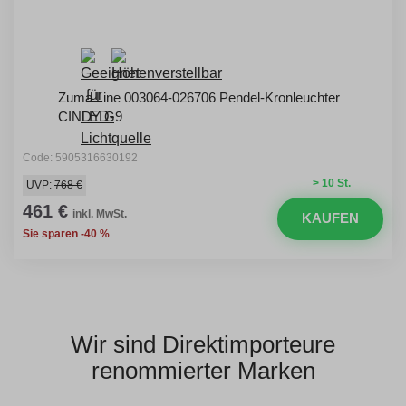
Zuma Line 003064-026706 Pendel-Kronleuchter
CINDY G9
Code: 5905316630192
> 10 St.
UVP:
768 €
461 €
inkl. MwSt.
KAUFEN
Sie sparen -40 %
Wir sind Direktimporteure
renommierter Marken