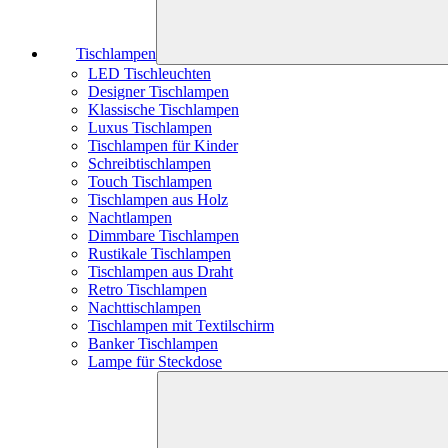
Tischlampen
LED Tischleuchten
Designer Tischlampen
Klassische Tischlampen
Luxus Tischlampen
Tischlampen für Kinder
Schreibtischlampen
Touch Tischlampen
Tischlampen aus Holz
Nachtlampen
Dimmbare Tischlampen
Rustikale Tischlampen
Tischlampen aus Draht
Retro Tischlampen
Nachttischlampen
Tischlampen mit Textilschirm
Banker Tischlampen
Lampe für Steckdose