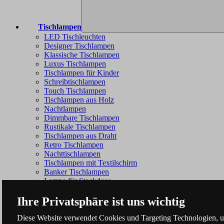
Tischlampen
LED Tischleuchten
Designer Tischlampen
Klassische Tischlampen
Luxus Tischlampen
Tischlampen für Kinder
Schreibtischlampen
Touch Tischlampen
Tischlampen aus Holz
Nachtlampen
Dimmbare Tischlampen
Rustikale Tischlampen
Tischlampen aus Draht
Retro Tischlampen
Nachttischlampen
Tischlampen mit Textilschirm
Banker Tischlampen
Lampe für Steckdose
Ihre Privatsphäre ist uns wichtig
Diese Website verwendet Cookies und Targeting Technologien, um 