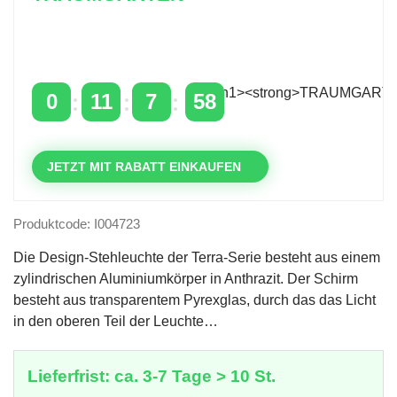
Zeitlich begrenzter 20 % Rabatt auf Bestellungen
über 400 €
mit dem Code: VIP20AT
0
11
7
58
TAGE
STUNDEN
MINUTEN
SEKUNDEN
JETZT MIT RABATT EINKAUFEN
Produktcode: I004723
Die Design-Stehleuchte der Terra-Serie besteht aus einem
zylindrischen Aluminiumkörper in Anthrazit. Der Schirm
besteht aus transparentem Pyrexglas, durch das das Licht
in den oberen Teil der Leuchte…
Lieferfrist: ca. 3-7 Tage > 10 St.