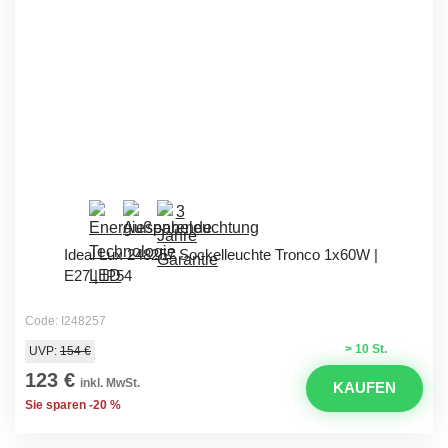
Ideal Lux 248257 Sockelleuchte Tronco 1x60W |
E27 | IP54
Code: I248257
> 10 St.
UVP:
154 €
123 €
inkl. MwSt.
KAUFEN
Sie sparen -20 %