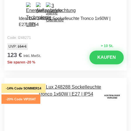
Ideal Lux 248271 Sockelleuchte Tronco 1x60W |
E27 | IP54
Code: I248271
> 10 St.
UVP:
154 €
123 €
inkl. MwSt.
KAUFEN
Sie sparen -20 %
-14% Code SOMMER14
KOSTENLOSER
VERSAND
-20% Code VIP20AT