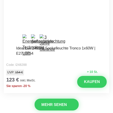
Ideal Lux 248288 Sockelleuchte Tronco 1x60W |
E27 | IP54
Code: I248288
> 10 St.
UVP:
154 €
123 €
inkl. MwSt.
KAUFEN
Sie sparen -20 %
MEHR SEHEN