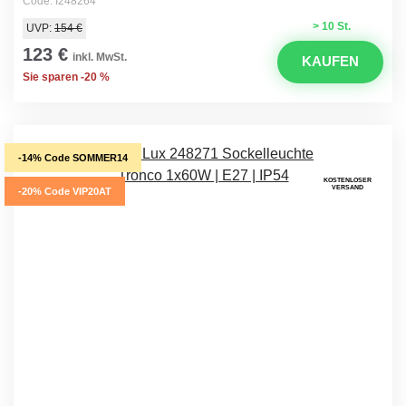
Code: I248264
> 10 St.
UVP:
154 €
123 €
inkl. MwSt.
KAUFEN
Sie sparen -20 %
-14% Code SOMMER14
KOSTENLOSER
VERSAND
-20% Code VIP20AT