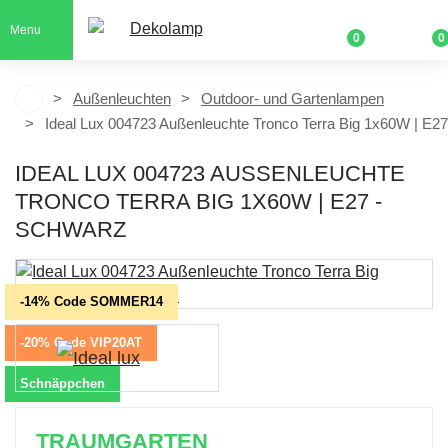
Menu
0
0
Außenleuchten
Outdoor- und Gartenlampen
Ideal Lux 004723 Außenleuchte Tronco Terra Big 1x60W | E27
IDEAL LUX 004723 AUSSENLEUCHTE T
RONCO TERRA BIG 1X60W | E27 - S
CHWARZ
-14% Code SOMMER14
-20% Code VIP20AT
Schnäppchen
TRAUMGARTEN