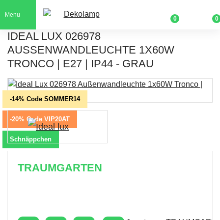
Menu
0
0
IDEAL LUX 026978
AUSSENWANDLEUCHTE 1X60W T
RONCO | E27 | IP44 - GRAU
-14% Code SOMMER14
-20% Code VIP20AT
Schnäppchen
TRAUMGARTEN
Zeitlich begrenzter 20 % Rabatt auf Bestellungen
über 400 €
mit dem Code: VIP20AT