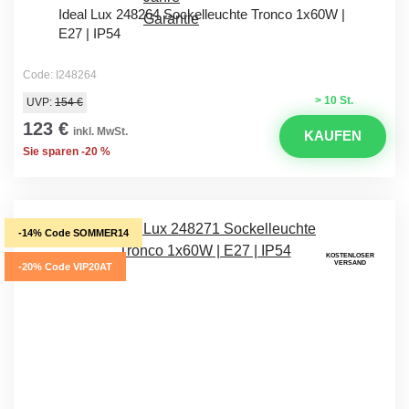
Ideal Lux 248264 Sockelleuchte Tronco 1x60W |
E27 | IP54
Code: I248264
> 10 St.
UVP:
154 €
123 €
inkl. MwSt.
KAUFEN
Sie sparen -20 %
-14% Code SOMMER14
KOSTENLOSER
VERSAND
-20% Code VIP20AT