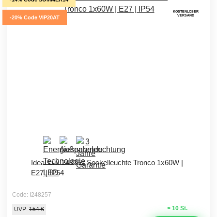
KOSTENLOSER
VERSAND
-20% Code VIP20AT
Ideal Lux 248257 Sockelleuchte Tronco 1x60W |
E27 | IP54
Code: I248257
> 10 St.
UVP:
154 €