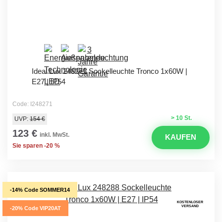
Ideal Lux 248271 Sockelleuchte Tronco 1x60W |
E27 | IP54
Code: I248271
> 10 St.
UVP:
154 €
123 €
inkl. MwSt.
KAUFEN
Sie sparen -20 %
-14% Code SOMMER14
KOSTENLOSER
VERSAND
-20% Code VIP20AT