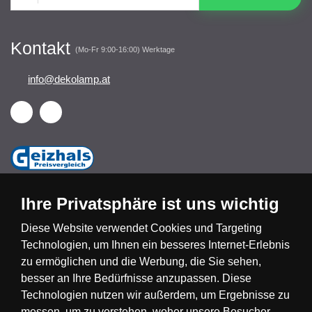
Kontakt
(Mo-Fr 9:00-16:00) Werktage
info@dekolamp.at
Ihre Privatsphäre ist uns wichtig
Diese Website verwendet Cookies und Targeting
Technologien, um Ihnen ein besseres Internet-Erlebnis
Česká republika
Slovensko
Deutschland
zu ermöglichen und die Werbung, die Sie sehen,
besser an Ihre Bedürfnisse anzupassen. Diese
Technologien nutzen wir außerdem, um Ergebnisse zu
Magyarország
Österreich
België
messen, um zu verstehen, woher unsere Besucher