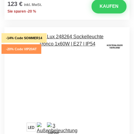
123 €
inkl. MwSt.
KAUFEN
Sie sparen -20 %
-14% Code SOMMER14
KOSTENLOSER
VERSAND
-20% Code VIP20AT