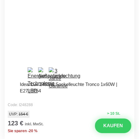
Ideal Lux 248288 Sockelleuchte Tronco 1x60W |
E27 | IP54
Code: I248288
> 10 St.
UVP:
154 €
123 €
inkl. MwSt.
KAUFEN
Sie sparen -20 %