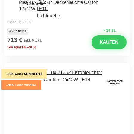
Ideal Lux 213507 Deckenleuchte Carlton
12x40W | E14
Code: I213507
> 10 St.
UVP:
892 €
713 €
inkl. MwSt.
KAUFEN
Sie sparen -20 %
-14% Code SOMMER14
KOSTENLOSER
VERSAND
-20% Code VIP20AT