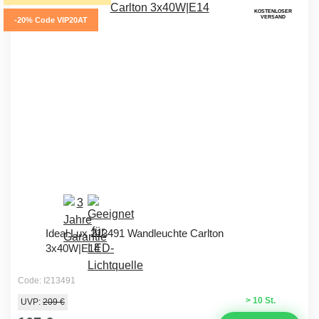
KOSTENLOSER
VERSAND
-20% Code VIP20AT
Ideal Lux 213491 Wandleuchte Carlton
3x40W|E14
Code: I213491
> 10 St.
UVP:
209 €