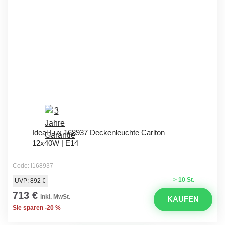
Ideal Lux 168937 Deckenleuchte Carlton
12x40W | E14
Code: I168937
> 10 St.
UVP:
892 €
713 €
inkl. MwSt.
KAUFEN
Sie sparen -20 %