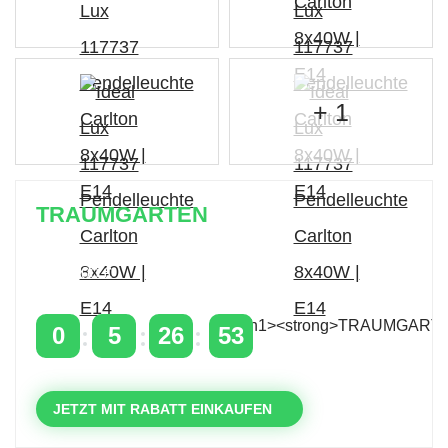
+ 1
TRAUMGARTEN
Zeitlich begrenzter 20 % Rabatt auf Bestellungen
über 400 €
mit dem Code: VIP20AT
0
5
26
52
TAGE
STUNDEN
MINUTEN
SEKUNDEN
JETZT MIT RABATT EINKAUFEN