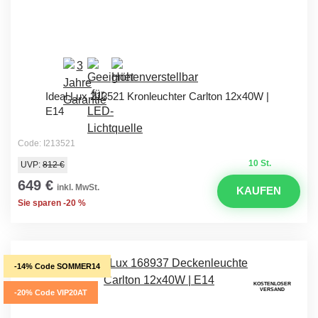
Ideal Lux 213521 Kronleuchter Carlton 12x40W |
E14
Code: I213521
10 St.
UVP:
812 €
649 €
inkl. MwSt.
KAUFEN
Sie sparen -20 %
-14% Code SOMMER14
KOSTENLOSER
VERSAND
-20% Code VIP20AT