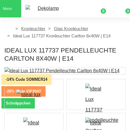
Menu
0
0
Kronleuchter
Glas Kronleuchter
Ideal Lux 117737 Kronleuchter Carlton 8x40W | E14
IDEAL LUX 117737 PENDELLEUCHTE
CARLTON 8X40W | E14
-14% Code SOMMER14
-20% Code VIP20AT
Schnäppchen