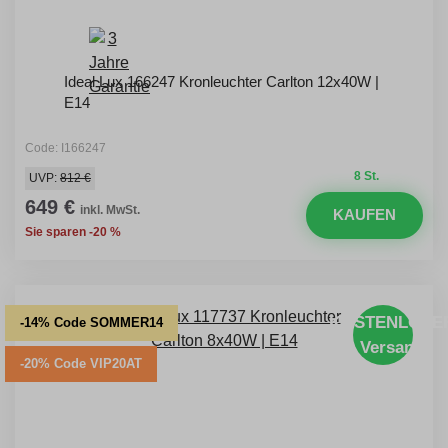
Ideal Lux 166247 Kronleuchter Carlton 12x40W |
E14
Code: I166247
8 St.
UVP:
812 €
649 €
inkl. MwSt.
KAUFEN
Sie sparen -20 %
KOSTENLOSE
-14% Code SOMMER14
Versand
-20% Code VIP20AT