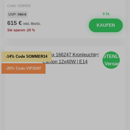
Code: I168920
9 St.
UVP:
769 €
615 €
inkl. MwSt.
KAUFEN
Sie sparen -20 %
KOSTENLOSE
-14% Code SOMMER14
Versand
-20% Code VIP20AT