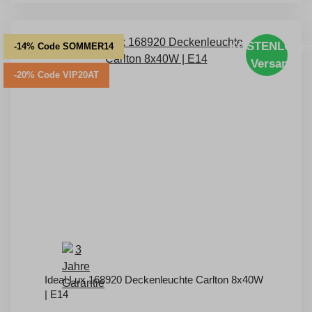
KOSTENLOSE
-14% Code SOMMER14
Versand
-20% Code VIP20AT
Ideal Lux 168920 Deckenleuchte Carlton 8x40W
| E14