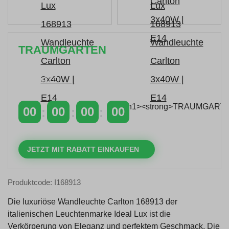
TRAUMGARTEN
Zeitlich begrenzter 20 % Rabatt auf Bestellungen
über 400 €
mit dem Code: VIP20AT
00
00
00
00
TAGE
STUNDEN
MINUTEN
SEKUNDEN
JETZT MIT RABATT EINKAUFEN
Produktcode: I168913
Die luxuriöse Wandleuchte Carlton 168913 der
italienischen Leuchtenmarke Ideal Lux ist die
Verkörperung von Eleganz und perfektem Geschmack. Die