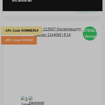
167 €
inkl. MwSt.
KAUFEN
Sie sparen -20 %
KOSTENLOSE
-14% Code SOMMER14
Versand
-20% Code VIP20AT