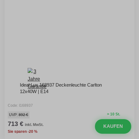
Ideal Lux 168937 Deckenleuchte Carlton
12x40W | E14
Code: I168937
> 10 St.
UVP:
892 €
713 €
inkl. MwSt.
KAUFEN
Sie sparen -20 %