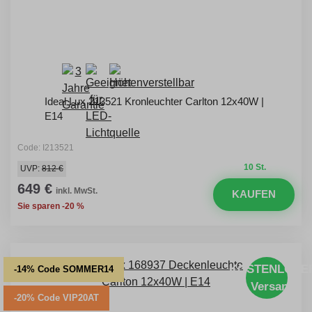
Ideal Lux 213521 Kronleuchter Carlton 12x40W |
E14
Code: I213521
10 St.
UVP:
812 €
649 €
inkl. MwSt.
KAUFEN
Sie sparen -20 %
KOSTENLOSE
-14% Code SOMMER14
Versand
-20% Code VIP20AT