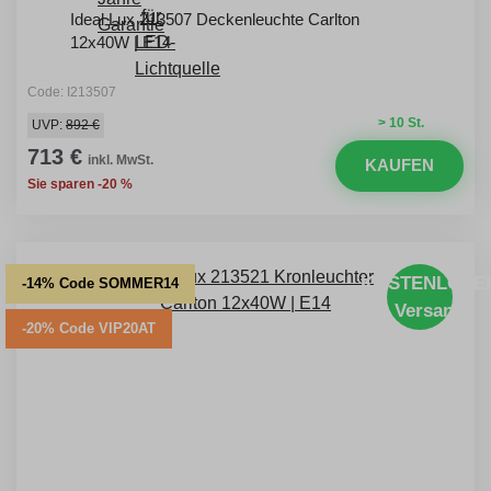
Ideal Lux 213507 Deckenleuchte Carlton
12x40W | E14
Code: I213507
> 10 St.
UVP:
892 €
713 €
inkl. MwSt.
KAUFEN
Sie sparen -20 %
KOSTENLOSE
-14% Code SOMMER14
Versand
-20% Code VIP20AT