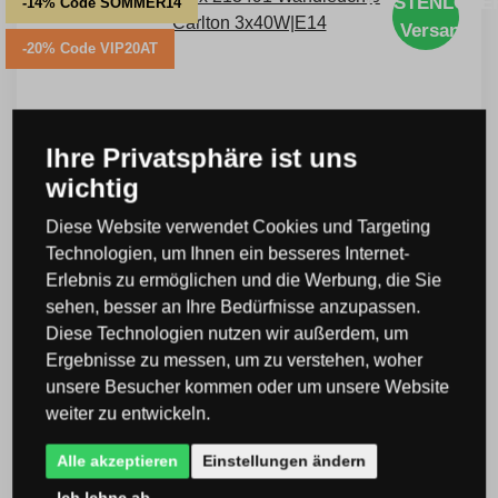
KOSTENLOSE
-14% Code SOMMER14
Versand
-20% Code VIP20AT
Ihre Privatsphäre ist uns
wichtig
Diese Website verwendet Cookies und Targeting
Technologien, um Ihnen ein besseres Internet-
Erlebnis zu ermöglichen und die Werbung, die Sie
sehen, besser an Ihre Bedürfnisse anzupassen.
Diese Technologien nutzen wir außerdem, um
Ergebnisse zu messen, um zu verstehen, woher
Ideal Lux 213491 Wandleuchte Carlton
unsere Besucher kommen oder um unsere Website
3x40W|E14
weiter zu entwickeln.
Code: I213491
Alle akzeptieren
Einstellungen ändern
> 10 St.
UVP:
209 €
Ich lehne ab