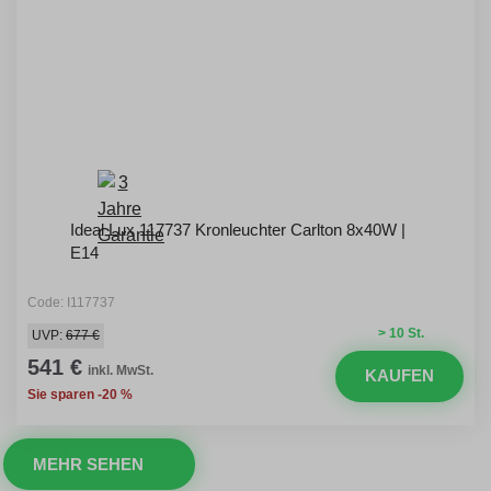
Ideal Lux 117737 Kronleuchter Carlton 8x40W |
E14
Code: I117737
> 10 St.
UVP:
677 €
541 €
inkl. MwSt.
KAUFEN
Sie sparen -20 %
MEHR SEHEN