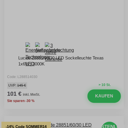
Lucide 28851/40/30 LED Sockelleuchte Texas
1x6W | 3000K
Code: L288514030
> 10 St.
UVP:
145 €
101 €
inkl. MwSt.
KAUFEN
Sie sparen -30 %
KOSTENLOSE
-14% Code SOMMER14