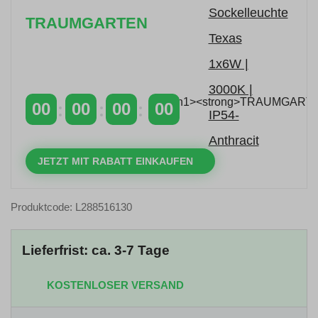
TRAUMGARTEN
Zeitlich begrenzter 20 % Rabatt auf Bestellungen
über 400 €
mit dem Code: VIP20AT
00
00
00
00
TAGE
STUNDEN
MINUTEN
SEKUNDEN
JETZT MIT RABATT EINKAUFEN
Produktcode: L288516130
Lieferfrist: ca. 3-7 Tage
KOSTENLOSER VERSAND