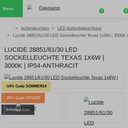
Menu
0
0
Außenleuchten
LED Außenbeleuchtung
Lucide 28851/61/30 LED Sockelleuchte Texas 1x6W | 3000K |
LUCIDE 28851/61/30 LED
SOCKELLEUCHTE TEXAS 1X6W |
3000K | IP54-ANTHRACIT
-14% Code SOMMER14
-20% Code VIP20AT
Schnäppchen