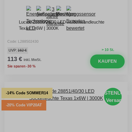
Lucide 28850/24/30 LED-Außenwandleuchte
Texas 1x6W | 3000K
Code: L288502430
> 10 St.
UVP:
162 €
113 €
inkl. MwSt.
KAUFEN
Sie sparen -30 %
KOSTENLOSE
-14% Code SOMMER14
Versand
-20% Code VIP20AT