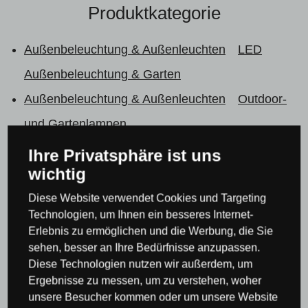
Produktkategorie
Außenbeleuchtung & Außenleuchten
LED
Außenbeleuchtung & Garten
Außenbeleuchtung & Außenleuchten
Outdoor-
und Gartenlampen
Außenbeleuchtung & Außenleuchten
Ihre Privatsphäre ist uns
wichtig
Beleuchtung rund um den Pool
LED Beleuchtung & Leuchten
Diese Website verwendet Cookies und Targeting
Technologien, um Ihnen ein besseres Internet-
Leuchten & Beleuchtung Lucide
Erlebnis zu ermöglichen und die Werbung, die Sie
Leuchten & Beleuchtung Lucide
Außenleuchten
sehen, besser an Ihre Bedürfnisse anzupassen.
Diese Technologien nutzen wir außerdem, um
Lucide
Ergebnisse zu messen, um zu verstehen, woher
Alle Produkte
unsere Besucher kommen oder um unsere Website