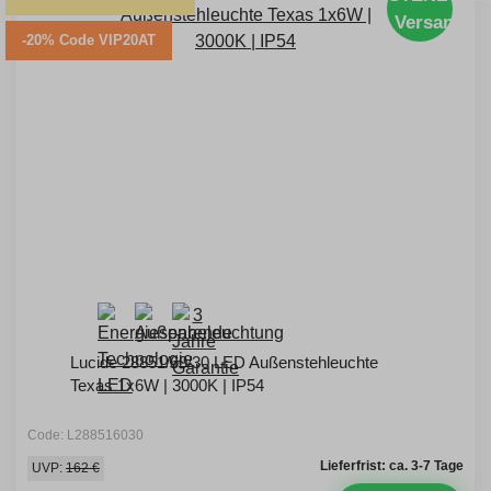
Versand
-20% Code VIP20AT
Lucide 28851/60/30 LED Außenstehleuchte
Texas 1x6W | 3000K | IP54
Code: L288516030
Lieferfrist: ca. 3-7 Tage
UVP:
162 €