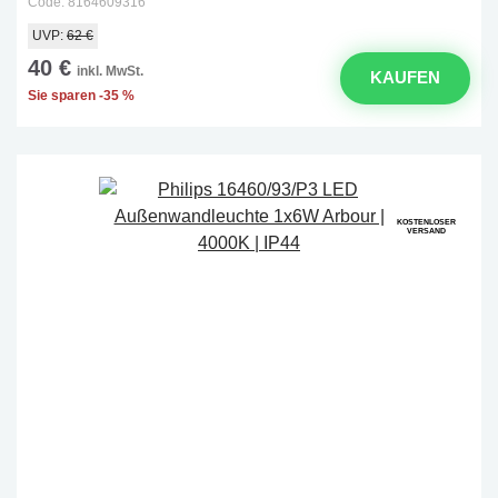
Code: 8164609316
UVP:
62 €
40 €
inkl. MwSt.
KAUFEN
Sie sparen -35 %
KOSTENLOSER
VERSAND