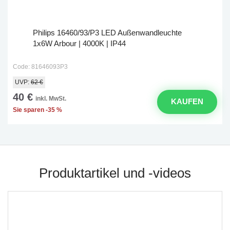
Philips 16460/93/P3 LED Außenwandleuchte
1x6W Arbour | 4000K | IP44
Code: 81646093P3
UVP:
62 €
40 €
inkl. MwSt.
KAUFEN
Sie sparen -35 %
Produktartikel und -videos