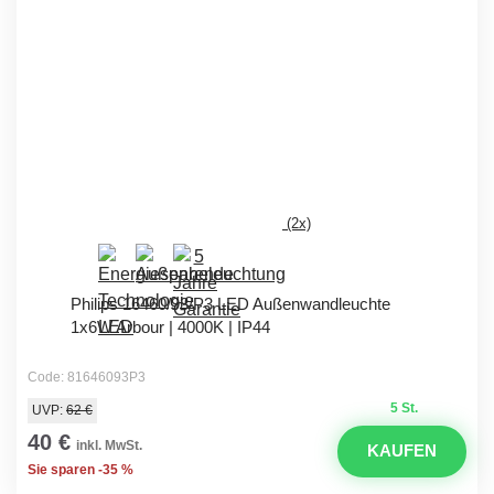
(2x)
Philips 16460/93/P3 LED Außenwandleuchte
1x6W Arbour | 4000K | IP44
Code: 81646093P3
5 St.
UVP:
62 €
40 €
inkl. MwSt.
KAUFEN
Sie sparen -35 %