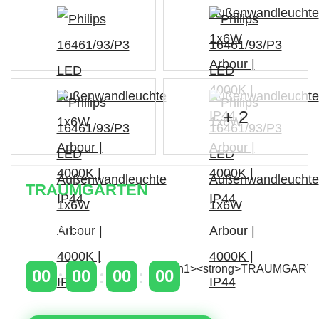
+ 2
TRAUMGARTEN
Zeitlich begrenzter 20 % Rabatt auf Bestellungen
über 400 €
mit dem Code: VIP20AT
00
00
00
00
TAGE
STUNDEN
MINUTEN
SEKUNDEN