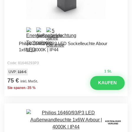
Philips 16462/93/P3 LED Sockelleuchte Abour
1x6W | 4000K | IP44
Code: 81646293P3
1 St.
UVP:
116 €
75 €
inkl. MwSt.
KAUFEN
Sie sparen -35 %
KOSTENLOSER
VERSAND