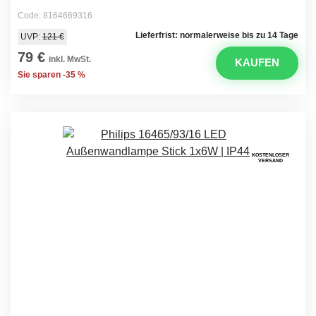
Code: 8164669316
Lieferfrist: normalerweise bis zu 14 Tage
UVP:
121 €
79 €
inkl. MwSt.
KAUFEN
Sie sparen -35 %
KOSTENLOSER
VERSAND