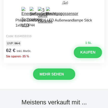
(1x)
Philips 16465/93/16 LED Außenwandlampe Stick
1x6W | IP44
Code: 8164659316
1 St.
UVP:
96 €
62 €
inkl. MwSt.
KAUFEN
Sie sparen -35 %
MEHR SEHEN
Meistens verkauft mit ...