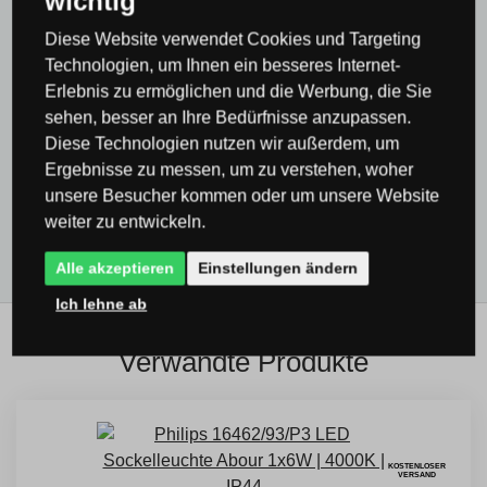
wichtig
Leuchten & Beleuchtung Philips
Diese Website verwendet Cookies und Targeting
Leuchten & Beleuchtung Philips
Außenleuchten
Technologien, um Ihnen ein besseres Internet-
Erlebnis zu ermöglichen und die Werbung, die Sie
Philips
sehen, besser an Ihre Bedürfnisse anzupassen.
Alle Produkte
Diese Technologien nutzen wir außerdem, um
Ergebnisse zu messen, um zu verstehen, woher
Außenbeleuchtung & Außenleuchten
unsere Besucher kommen oder um unsere Website
Beleuchtung rund um den Pool
weiter zu entwickeln.
Alle akzeptieren
Einstellungen ändern
Ich lehne ab
Verwandte Produkte
KOSTENLOSER
VERSAND