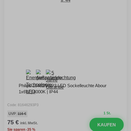
Philips 16462/93/P3 LED Sockelleuchte Abour
1x6W | 4000K | IP44
Code: 81646293P3
1 St.
UVP:
116 €
75 €
inkl. MwSt.
KAUFEN
Sie sparen -35 %