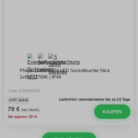
Philips 16466/93/16 LED Sockelleuchte Stick
1x6W | 2700K | IP44
Code: 8164669316
Lieferfrist: normalerweise bis zu 14 Tage
UVP:
121 €
79 €
inkl. MwSt.
KAUFEN
Sie sparen -35 %