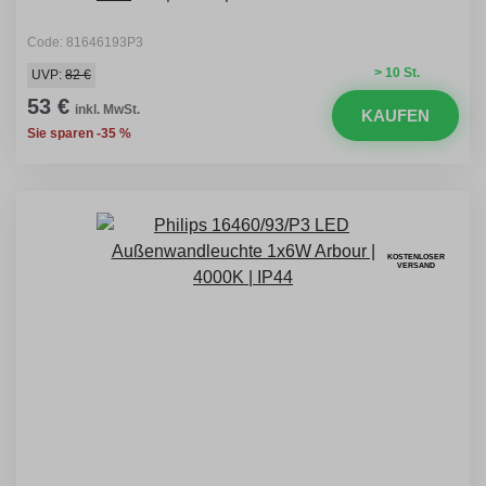
Code: 81646193P3
> 10 St.
UVP:
82 €
53 €
inkl. MwSt.
KAUFEN
Sie sparen -35 %
KOSTENLOSER
VERSAND