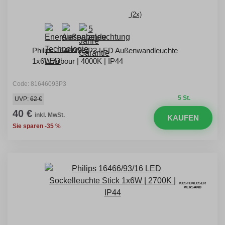
(2x)
Philips 16460/93/P3 LED Außenwandleuchte
1x6W Arbour | 4000K | IP44
Code: 81646093P3
5 St.
UVP:
62 €
40 €
inkl. MwSt.
KAUFEN
Sie sparen -35 %
KOSTENLOSER
VERSAND