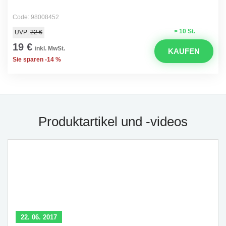
Code: 98008452
> 10 St.
UVP:
22 €
19 €
inkl. MwSt.
KAUFEN
Sie sparen -14 %
Produktartikel und -videos
22. 06. 2017