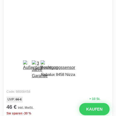
Rabalux 8458 Nizza
Code: 98008458
> 10 St.
UVP:
66 €
46 €
inkl. MwSt.
KAUFEN
Sie sparen -30 %