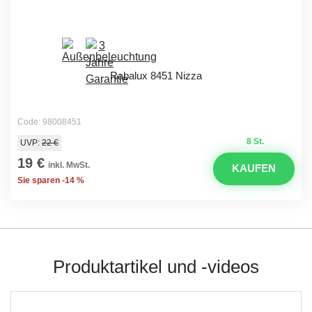
Rabalux 8451 Nizza
Code: 98008451
8 St.
UVP:
22 €
19 €
inkl. MwSt.
KAUFEN
Sie sparen -14 %
Produktartikel und -videos