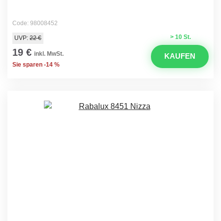
Code: 98008452
> 10 St.
UVP:
22 €
19 €
inkl. MwSt.
KAUFEN
Sie sparen -14 %