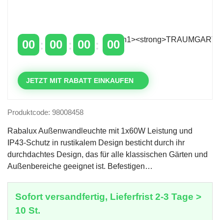
Zeitlich begrenzter 20 % Rabatt auf Bestellungen
über 400 €
mit dem Code: VIP20AT
00
00
00
00
TAGE
STUNDEN
MINUTEN
SEKUNDEN
JETZT MIT RABATT EINKAUFEN
Produktcode: 98008458
Rabalux Außenwandleuchte mit 1x60W Leistung und
IP43-Schutz in rustikalem Design besticht durch ihr
durchdachtes Design, das für alle klassischen Gärten und
Außenbereiche geeignet ist. Befestigen…
Sofort versandfertig, Lieferfrist 2-3 Tage >
10 St.