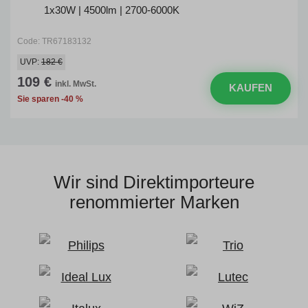
1x30W | 4500lm | 2700-6000K
Code: TR67183132
UVP:
182 €
109 €
inkl. MwSt.
KAUFEN
Sie sparen -40 %
Wir sind Direktimporteure
renommierter Marken