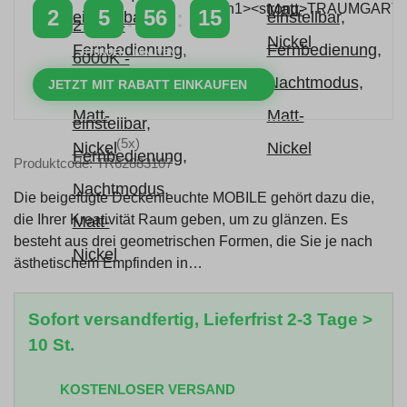
2
5
56
14
TAGE
STUNDEN
MINUTEN
SEKUNDEN
JETZT MIT RABATT EINKAUFEN
(5x)
Produktcode: TR62883107
Die beigefügte Deckenleuchte MOBILE gehört dazu die,
die Ihrer Kreativität Raum geben, um zu glänzen. Es
besteht aus drei geometrischen Formen, die Sie je nach
ästhetischem Empfinden in…
Sofort versandfertig, Lieferfrist 2-3 Tage >
10 St.
KOSTENLOSER VERSAND