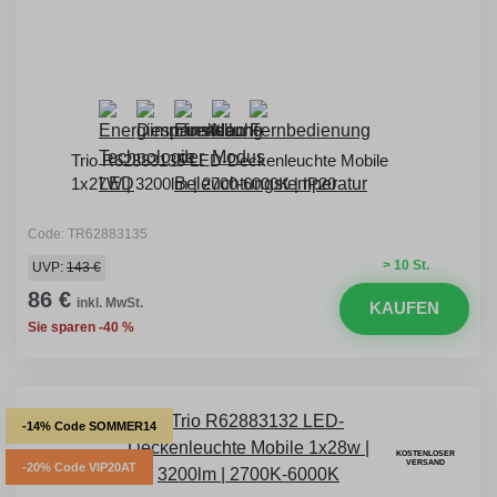
Trio R62883135 LED-Deckenleuchte Mobile
1x27W | 3200lm | 2700-6000K | IP20
Code: TR62883135
> 10 St.
UVP:
143 €
86 €
inkl. MwSt.
KAUFEN
Sie sparen -40 %
-14% Code SOMMER14
KOSTENLOSER
VERSAND
-20% Code VIP20AT