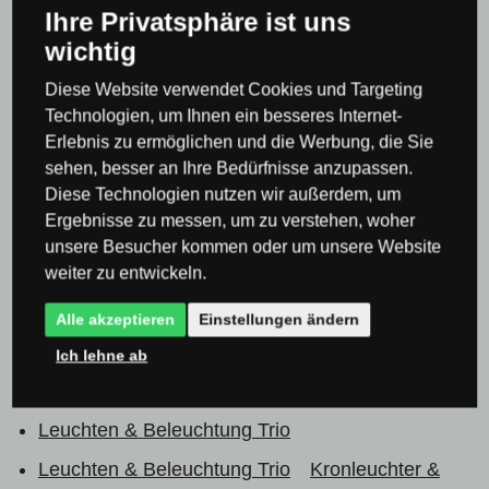
Ihre Privatsphäre ist uns
Deckenleuchten & Deckenlampen
wichtig
Aufbauleuchten & Lampen
Diese Website verwendet Cookies und Targeting
Komplettes Angebot an Leuchten mit
Technologien, um Ihnen ein besseres Internet-
Erlebnis zu ermöglichen und die Werbung, die Sie
Fernbedienung
sehen, besser an Ihre Bedürfnisse anzupassen.
Intelligente Beleuchtung Philips Hue
Smart und
Diese Technologien nutzen wir außerdem, um
Ergebnisse zu messen, um zu verstehen, woher
intelligente Kronleuchter und Pendelleuchten
unsere Besucher kommen oder um unsere Website
Philips HUE
weiter zu entwickeln.
Intelligente Beleuchtung Philips Hue
Smart
Alle akzeptieren
Einstellungen ändern
Deckenleuchten & Philips HUE
Ich lehne ab
LED Beleuchtung & Leuchten
Leuchten & Beleuchtung Trio
Leuchten & Beleuchtung Trio
Kronleuchter &