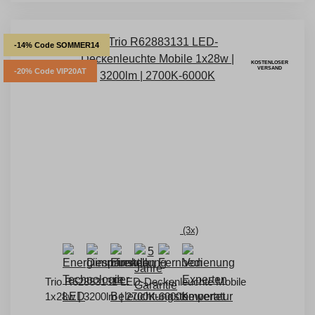
-14% Code SOMMER14
KOSTENLOSER
VERSAND
-20% Code VIP20AT
(3x)
Trio R62883131 LED-Deckenleuchte Mobile
1x28w | 3200lm | 2700K-6000K