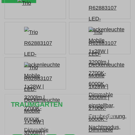
TRAUMGARTEN
Zeitlich begrenzter 20 % Rabatt auf Bestellungen
über 400 €
mit dem Code: VIP20AT