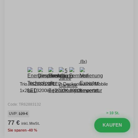
(8x)
Trio R62883132 LED-Deckenleuchte Mobile
1x28w | 3200lm | 2700K-6000K
Code: TR62883132
> 10 St.
UVP:
129 €
77 €
inkl. MwSt.
KAUFEN
Sie sparen -40 %