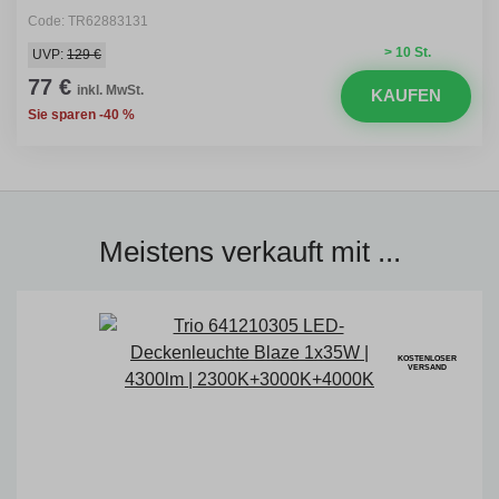
Code: TR62883131
> 10 St.
UVP:
129 €
77 €
inkl. MwSt.
KAUFEN
Sie sparen -40 %
Meistens verkauft mit ...
KOSTENLOSER
VERSAND