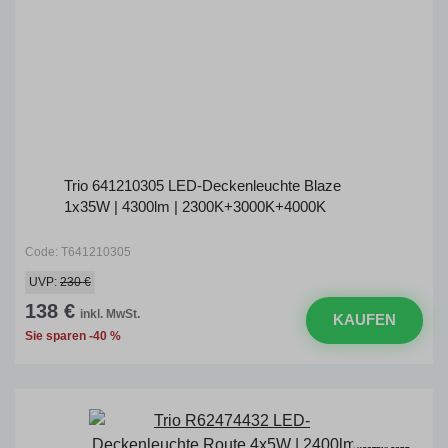
Trio 641210305 LED-Deckenleuchte Blaze
1x35W | 4300lm | 2300K+3000K+4000K
Code: T641210305
UVP:
230 €
138 €
inkl. MwSt.
KAUFEN
Sie sparen -40 %