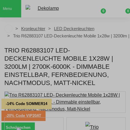
Menu
0
0
Kronleuchter
LED Deckenleuchten
Trio R62883107 LED-Deckenleuchte Mobile 1x28w | 3200lm 
TRIO R62883107 LED-
DECKENLEUCHTE MOBILE 1X28W |
3200LM | 2700K-6000K - DIMMABLE
EINSTELLBAR, FERNBEDIENUNG,
NACHTMODUS, MATT-NICKEL
-14% Code SOMMER14
-20% Code VIP20AT
Schnäppchen