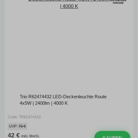
KOSTENLOSER
VERSAND
Trio R62474432 LED-Deckenleuchte Route
4x5W | 2400lm | 4000 K
Code: TR62474432
UVP:
70 €
42 €
inkl. MwSt.
KAUFEN