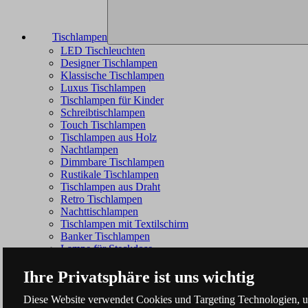
Tischlampen
LED Tischleuchten
Designer Tischlampen
Klassische Tischlampen
Luxus Tischlampen
Tischlampen für Kinder
Schreibtischlampen
Touch Tischlampen
Tischlampen aus Holz
Nachtlampen
Dimmbare Tischlampen
Rustikale Tischlampen
Tischlampen aus Draht
Retro Tischlampen
Nachttischlampen
Tischlampen mit Textilschirm
Banker Tischlampen
Lampe für Steckdose
Ihre Privatsphäre ist uns wichtig
Diese Website verwendet Cookies und Targeting Technologien, um 