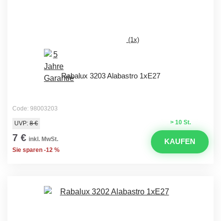
(1x)
Rabalux 3203 Alabastro 1xE27
Code: 98003203
> 10 St.
UVP:
8 €
7 €
inkl. MwSt.
KAUFEN
Sie sparen -12 %