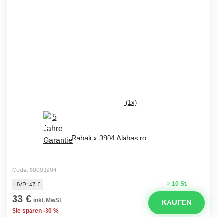
(1x)
Rabalux 3904 Alabastro
Code: 98003904
> 10 St.
UVP:
47 €
33 €
inkl. MwSt.
KAUFEN
Sie sparen -30 %