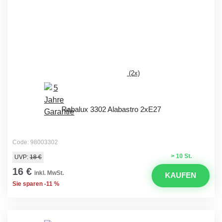
(2x)
Rabalux 3302 Alabastro 2xE27
Code: 98003302
> 10 St.
UVP:
18 €
16 €
inkl. MwSt.
KAUFEN
Sie sparen -11 %