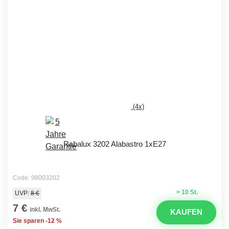
(4x)
Rabalux 3202 Alabastro 1xE27
Code: 98003202
> 10 St.
UVP:
8 €
7 €
inkl. MwSt.
KAUFEN
Sie sparen -12 %