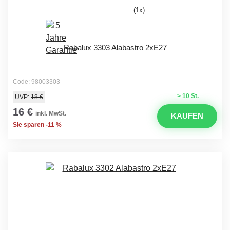
(1x)
Rabalux 3303 Alabastro 2xE27
Code: 98003303
> 10 St.
UVP:
18 €
16 €
inkl. MwSt.
KAUFEN
Sie sparen -11 %