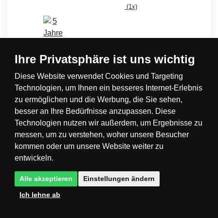
(1x)
Rabalux 3003 Alabastro 1xE27
Ihre Privatsphäre ist uns wichtig
Code: 98003003
Diese Website verwendet Cookies und Targeting
Technologien, um Ihnen ein besseres Internet-Erlebnis
6 €
> 10 St.
inkl. MwSt.
zu ermöglichen und die Werbung, die Sie sehen,
KAUFEN
besser an Ihre Bedürfnisse anzupassen. Diese
Technologien nutzen wir außerdem, um Ergebnisse zu
messen, um zu verstehen, woher unsere Besucher
kommen oder um unsere Website weiter zu
entwickeln.
Alle akzeptieren
Einstellungen ändern
Ich lehne ab