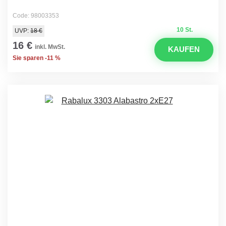
Code: 98003353
10 St.
UVP:
18 €
16 €
inkl. MwSt.
KAUFEN
Sie sparen -11 %