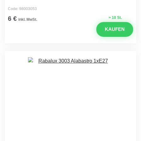
Code: 98003053
6 €
> 10 St.
inkl. MwSt.
KAUFEN