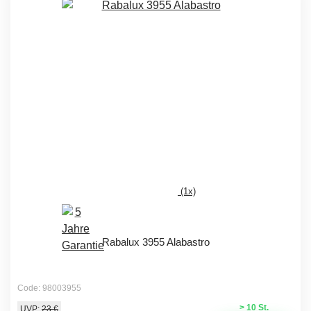
(1x)
Rabalux 3955 Alabastro
Code: 98003955
> 10 St.
UVP:
23 €