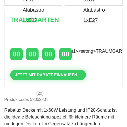
TRAUMGARTEN
Zeitlich begrenzter 20 % Rabatt auf Bestellungen
über 400 €
mit dem Code: VIP20AT
00
00
00
00
TAGE
STUNDEN
MINUTEN
SEKUNDEN
JETZT MIT RABATT EINKAUFEN
(2x)
Produktcode: 98003201
Rabalux Decke mit 1x60W Leistung und IP20-Schutz ist
die ideale Beleuchtung speziell für kleinere Räume mit
niedrigen Decken. Im Gegensatz zu hängenden