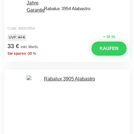
Rabalux 3954 Alabastro
Code: 98003954
> 10 St.
UVP:
47 €
33 €
inkl. MwSt.
KAUFEN
Sie sparen -30 %