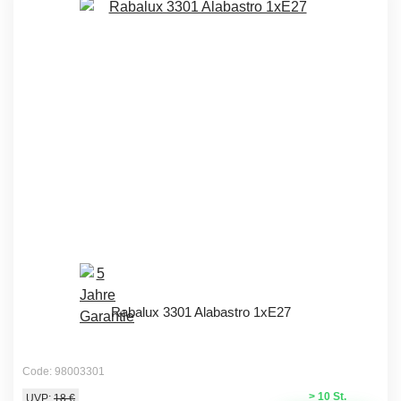
Rabalux 3301 Alabastro 1xE27
Code: 98003301
> 10 St.
UVP:
18 €