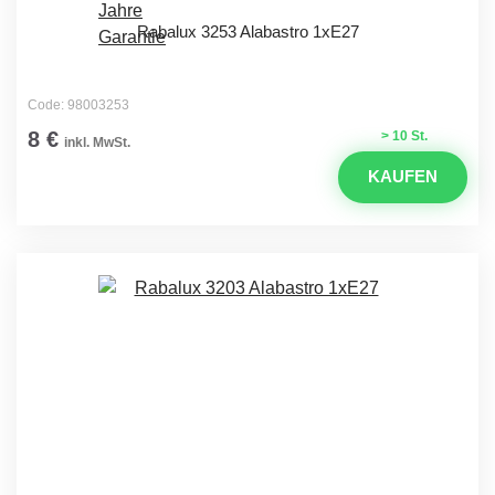
Rabalux 3253 Alabastro 1xE27
Code: 98003253
8 €
> 10 St.
inkl. MwSt.
KAUFEN