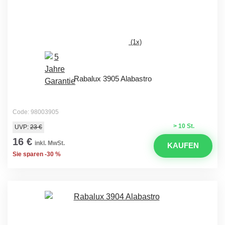
(1x)
Rabalux 3905 Alabastro
Code: 98003905
> 10 St.
UVP:
23 €
16 €
inkl. MwSt.
KAUFEN
Sie sparen -30 %