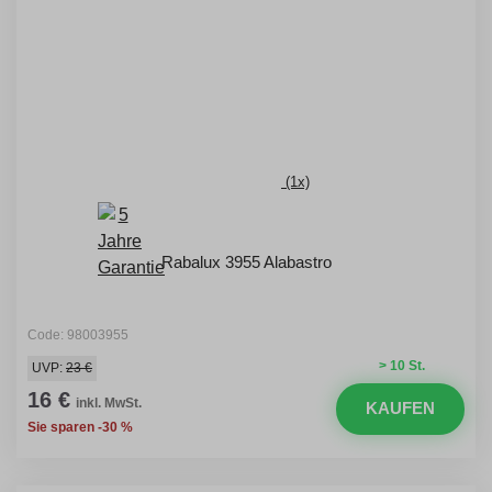
(1x)
Rabalux 3955 Alabastro
Code: 98003955
> 10 St.
UVP:
23 €
16 €
inkl. MwSt.
KAUFEN
Sie sparen -30 %