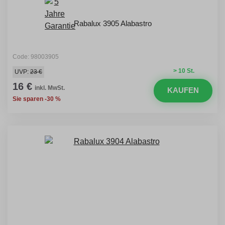
Rabalux 3905 Alabastro
Code: 98003905
> 10 St.
UVP:
23 €
16 €
inkl. MwSt.
KAUFEN
Sie sparen -30 %