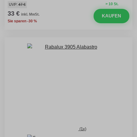
> 10 St.
UVP:
47 €
33 €
inkl. MwSt.
KAUFEN
Sie sparen -30 %
(1x)