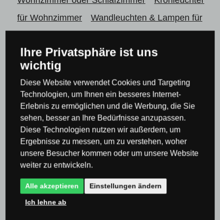
für Wohnzimmer
Wandleuchten & Lampen für
Wohnzimmer
Ihre Privatsphäre ist uns
Lampen & Beleuchtung nach Raum
Lampen für
wichtig
Wohnzimmer oder Schlafzimmer
Kronleuchter
Diese Website verwendet Cookies und Targeting
für Wohnzimmer
Deckenleuchten für
Technologien, um Ihnen ein besseres Internet-
Wohnzimmer
Erlebnis zu ermöglichen und die Werbung, die Sie
sehen, besser an Ihre Bedürfnisse anzupassen.
Lampen & Beleuchtung nach Raum
Leuchten
Diese Technologien nutzen wir außerdem, um
für Küche und Esszimmer
Ergebnisse zu messen, um zu verstehen, woher
unsere Besucher kommen oder um unsere Website
Lampen & Beleuchtung nach Raum
Leuchten
weiter zu entwickeln.
für Küche und Esszimmer
Kronleuchter &
Alle akzeptieren
Einstellungen ändern
Pendelleuchten für Küche und Esszimmer
Ich lehne ab
Deckenleuchten & Beleuchtung für die Küche