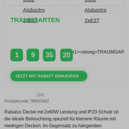
TRAUMGARTEN
Zeitlich begrenzter 20 % Rabatt auf Bestellungen
über 400 €
mit dem Code: VIP20AT
1
9
35
20
TAGE
STUNDEN
MINUTEN
SEKUNDEN
JETZT MIT RABATT EINKAUFEN
(2x)
Produktcode: 98003302
Rabalux Decke mit 2x60W Leistung und IP20-Schutz ist
die ideale Beleuchtung speziell für kleinere Räume mit
niedrigen Decken. Im Gegensatz zu hängenden