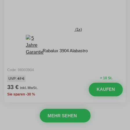
(1x)
Rabalux 3904 Alabastro
Code: 98003904
> 10 St.
UVP:
47 €
33 €
inkl. MwSt.
KAUFEN
Sie sparen -30 %
MEHR SEHEN