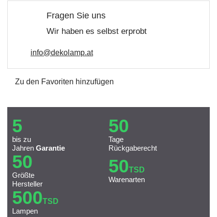
Fragen Sie uns
Wir haben es selbst erprobt
info@dekolamp.at
Zu den Favoriten hinzufügen
5
50
bis zu
Tage
Jahren
Garantie
Rückgaberecht
50
50
TSD
Größte
Warenarten
Hersteller
500
TSD
Lampen