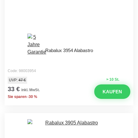
Rabalux 3954 Alabastro
Code: 98003954
> 10 St.
UVP:
47 €
33 €
inkl. MwSt.
KAUFEN
Sie sparen -30 %