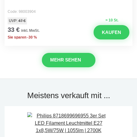
Code: 98003904
> 10 St.
UVP:
47 €
33 €
inkl. MwSt.
KAUFEN
Sie sparen -30 %
MEHR SEHEN
Meistens verkauft mit ...