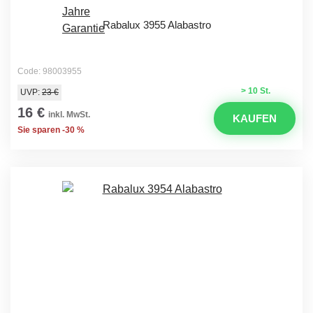
Rabalux 3955 Alabastro
Code: 98003955
> 10 St.
UVP:
23 €
16 €
inkl. MwSt.
KAUFEN
Sie sparen -30 %