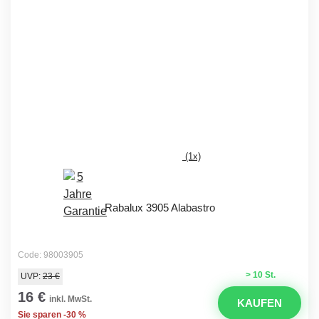
(1x)
Rabalux 3905 Alabastro
Code: 98003905
> 10 St.
UVP:
23 €
16 €
inkl. MwSt.
KAUFEN
Sie sparen -30 %